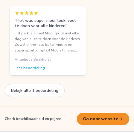
star
star
star
star
star
“Het was super mooi, leuk, veel
te doen voor alle kinderen”
Het park is super! Mooi groot met elke
dag van alles te doen voor de kinderen.
Zowel binnen als buiten vind je een
super sportcomplex! Mooie huisjes,
super schoon. Personeel is aardig en
Angelique Boekhorst
behulpzaam. Het zwembad is
geweldig, zeker voor kinderen. Het eten
Lees beoordeling
was goed en niet te duur, bij diverse
restaurants geweest. Diverse leuke
bezienswaardigheden in de omgeving.
Bekijk alle 1 beoordeling
Echt een aanrader!! Mijn kinderen (9 en
12 jaar) wilden niet mee naar huis.
arrow_forward
Ga naar website
Check beschikbaarheid en prijzen