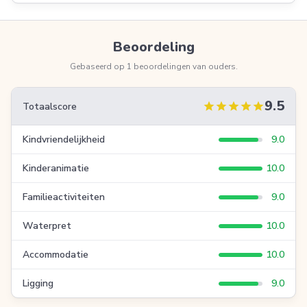
Beoordeling
Gebaseerd op 1 beoordelingen van ouders.
9.5
star
star
star
star
star
Totaalscore
Kindvriendelijkheid
9.0
Kinderanimatie
10.0
Familieactiviteiten
9.0
Waterpret
10.0
Accommodatie
10.0
Ligging
9.0