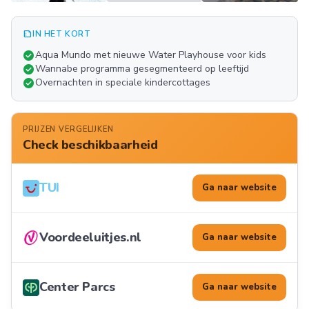
summarize
IN HET KORT
Meer
check_circle
Aqua Mundo met nieuwe Water Playhouse voor kids
FOTO'S
check_circle
Wannabe programma gesegmenteerd op leeftijd
check_circle
Overnachten in speciale kindercottages
PRIJZEN VERGELIJKEN
Check beschikbaarheid
TUI
Ga naar website
Voordeeluitjes.nl
Ga naar website
Center Parcs
Ga naar website