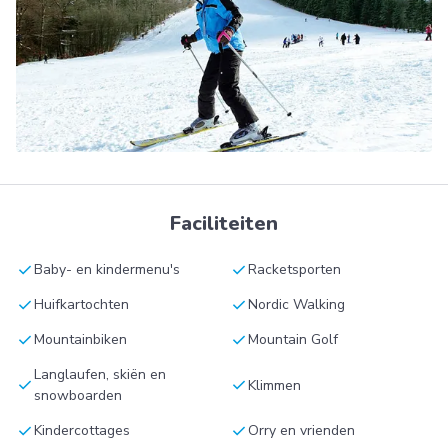
Faciliteiten
check
check
Baby- en kindermenu's
Racketsporten
check
check
Huifkartochten
Nordic Walking
check
check
Mountainbiken
Mountain Golf
Langlaufen, skiën en
check
check
Klimmen
snowboarden
check
check
Kindercottages
Orry en vrienden