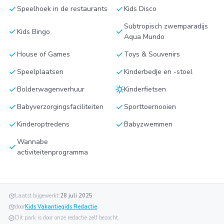
check
check
Speelhoek in de restaurants
Kids Disco
Subtropisch zwemparadijs
check
check
Kids Bingo
Aqua Mundo
check
check
House of Games
Toys & Souvenirs
check
check
Speelplaatsen
Kinderbedje en -stoel
check
sunny
Bolderwagenverhuur
Kinderfietsen
check
check
Babyverzorgingsfaciliteiten
Sporttoernooien
check
check
Kinderoptredens
Babyzwemmen
Wannabe
check
activiteitenprogramma
update
Laatst bijgewerkt:
28 juli 2025
update
door
Kids Vakantiegids Redactie
.
verified
Dit park is door onze redactie zelf bezocht.