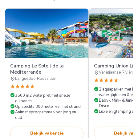
Camping Le Soleil de la
Camping Union Lid
Méditerranée
location_on
Venetiaanse Rivièra
location_on
Languedoc-Roussilion
star
star
star
star
star
star
star
star
star
star
check_circle
2 aquaparken met Eas
check_circle
waterglijbanen & ech
3500 m2 waterpret met snelle
check_circle
Baby-, Mini- & Junior
glijbanen
check_circle
Disco
Op slechts 800 meter van het strand
check_circle
check_circle
Luxe en glamping ac
Animatieprogramma voor jong en
oud
Bekijk vakantie
Bekijk vak