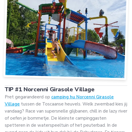
TIP #1 Norcenni Girasole Village
Pret gegarandeerd op
camping hu Norcenni Girasole
Village
tussen de Toscaanse heuvels. Welk zwembad kies jij
vandaag? Race van supersnelle glijbanen, chill in de lazy river
of oefen je bommetje. De kleinste campinggasten
spetteren in de waterspeeltuin of het peuterbad. In de