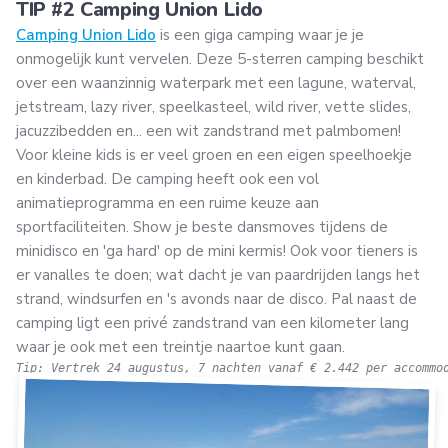
TIP #2 Camping Union Lido
Camping Union Lido
is een giga camping waar je je
onmogelijk kunt vervelen. Deze 5-sterren camping beschikt
over een waanzinnig waterpark met een lagune, waterval,
jetstream, lazy river, speelkasteel, wild river, vette slides,
jacuzzibedden en... een wit zandstrand met palmbomen!
Voor kleine kids is er veel groen en een eigen speelhoekje
en kinderbad. De camping heeft ook een vol
animatieprogramma en een ruime keuze aan
sportfaciliteiten. Show je beste dansmoves tijdens de
minidisco en 'ga hard' op de mini kermis! Ook voor tieners is
er vanalles te doen; wat dacht je van paardrijden langs het
strand, windsurfen en 's avonds naar de disco. Pal naast de
camping ligt een privé zandstrand van een kilometer lang
waar je ook met een treintje naartoe kunt gaan.
Tip: Vertrek 24 augustus, 7 nachten vanaf € 2.442 per accommo