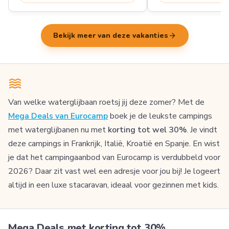
arrow_forward
Bekijk meer van deze vakanties
Van welke waterglijbaan roetsj jij deze zomer? Met de
Mega Deals van Eurocamp
boek je de leukste campings
met waterglijbanen nu met
korting tot wel 30%
. Je vindt
deze campings in Frankrijk, Italië, Kroatië en Spanje. En wist
je dat het campingaanbod van Eurocamp is verdubbeld voor
2026? Daar zit vast wel een adresje voor jou bij! Je logeert
altijd in een luxe stacaravan, ideaal voor gezinnen met kids.
Mega Deals met korting tot 30%