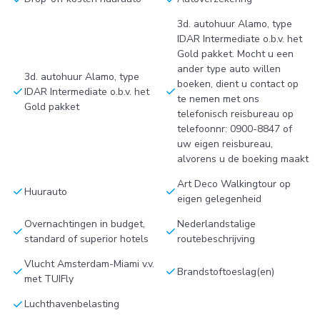
3d. autohuur Alamo, type
IDAR Intermediate o.b.v. het
Gold pakket. Mocht u een
ander type auto willen
3d. autohuur Alamo, type
boeken, dient u contact op
check
check
IDAR Intermediate o.b.v. het
te nemen met ons
Gold pakket
telefonisch reisbureau op
telefoonnr: 0900-8847 of
uw eigen reisbureau,
alvorens u de boeking maakt
Art Deco Walkingtour op
check
check
Huurauto
eigen gelegenheid
Overnachtingen in budget,
Nederlandstalige
check
check
standard of superior hotels
routebeschrijving
Vlucht Amsterdam-Miami v.v.
check
check
Brandstoftoeslag(en)
met TUIFly
check
Luchthavenbelasting