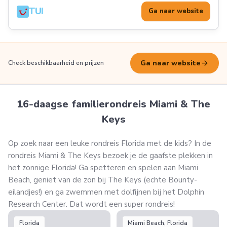
TUI
Ga naar website
arrow_forward
Ga naar website
Check beschikbaarheid en prijzen
16-daagse familierondreis Miami & The
Keys
Op zoek naar een leuke rondreis Florida met de kids? In de
rondreis Miami & The Keys bezoek je de gaafste plekken in
het zonnige Florida! Ga spetteren en spelen aan Miami
Beach, geniet van de zon bij The Keys (echte Bounty-
eilandjes!) en ga zwemmen met dolfijnen bij het Dolphin
Research Center. Dat wordt een super rondreis!
Florida
Miami Beach, Florida