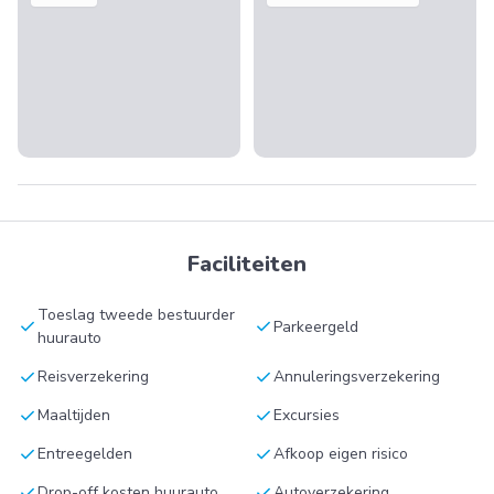
Faciliteiten
Toeslag tweede bestuurder
check
check
Parkeergeld
huurauto
check
check
Reisverzekering
Annuleringsverzekering
check
check
Maaltijden
Excursies
check
check
Entreegelden
Afkoop eigen risico
check
check
Drop-off kosten huurauto
Autoverzekering