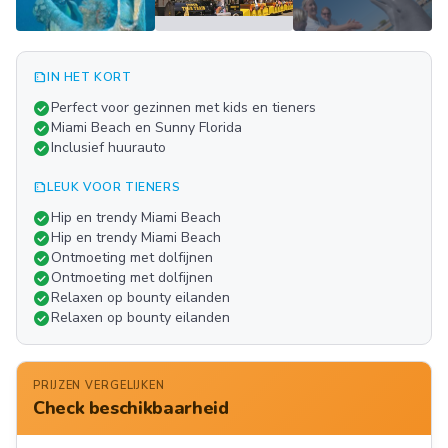
summarize
IN HET KORT
Meer
check_circle
Perfect voor gezinnen met kids en tieners
FOTO'S
check_circle
Miami Beach en Sunny Florida
check_circle
Inclusief huurauto
summarize
LEUK VOOR TIENERS
check_circle
Hip en trendy Miami Beach
check_circle
Hip en trendy Miami Beach
check_circle
Ontmoeting met dolfijnen
check_circle
Ontmoeting met dolfijnen
check_circle
Relaxen op bounty eilanden
check_circle
Relaxen op bounty eilanden
PRIJZEN VERGELIJKEN
Check beschikbaarheid