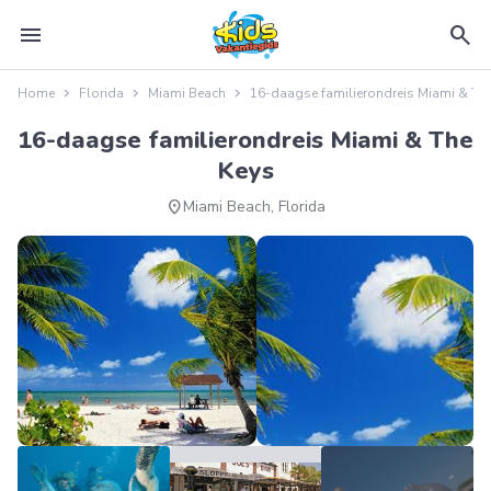
menu
search
Home
Florida
Miami Beach
16-daagse familierondreis Miami & Th
16-daagse familierondreis Miami & The
Keys
location_on
Miami Beach, Florida