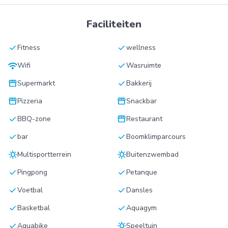
Faciliteiten
check
check
Fitness
wellness
wifi
check
Wifi
Wasruimte
storefront
check
Supermarkt
Bakkerij
storefront
storefront
Pizzeria
Snackbar
check
storefront
BBQ-zone
Restaurant
check
check
bar
Boomklimparcours
sunny
sunny
Multisportterrein
Buitenzwembad
check
check
Pingpong
Petanque
check
check
Voetbal
Dansles
check
check
Basketbal
Aquagym
check
sunny
Aquabike
Speeltuin