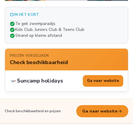
summarize
IN HET KORT
Meer
check_circle
Te gek zwemparadijs
FOTO'S
check_circle
Kids Club, Juniors Club & Teens Club
check_circle
Strand op kleine afstand
PRIJZEN VERGELIJKEN
Check beschikbaarheid
Suncamp holidays
Ga naar website
arrow_forward
Ga naar website
Check beschikbaarheid en prijzen