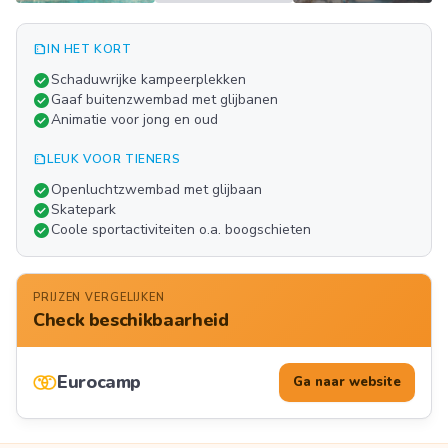
summarize
IN HET KORT
Meer
check_circle
Schaduwrijke kampeerplekken
FOTO'S
check_circle
Gaaf buitenzwembad met glijbanen
check_circle
Animatie voor jong en oud
summarize
LEUK VOOR TIENERS
check_circle
Openluchtzwembad met glijbaan
check_circle
Skatepark
check_circle
Coole sportactiviteiten o.a. boogschieten
PRIJZEN VERGELIJKEN
Check beschikbaarheid
Eurocamp
Ga naar website