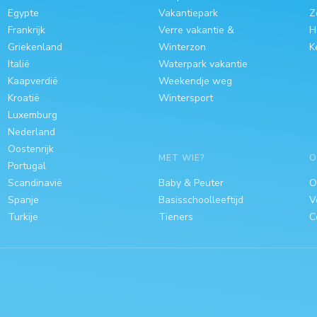
Egypte
Vakantiepark
Z
Frankrijk
Verre vakantie &
H
Griekenland
Winterzon
K
Italië
Waterpark vakantie
Kaapverdië
Weekendje weg
Kroatië
Wintersport
Luxemburg
Nederland
Oostenrijk
MET WIE?
O
Portugal
Scandinavië
Baby & Peuter
O
Spanje
Basisschoolleeftijd
V
Turkije
Tieners
C