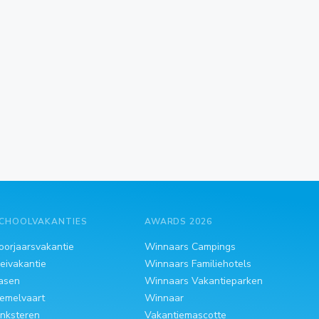
CHOOLVAKANTIES
AWARDS 2026
oorjaarsvakantie
Winnaars Campings
eivakantie
Winnaars Familiehotels
asen
Winnaars Vakantieparken
emelvaart
Winnaar
inksteren
Vakantiemascotte