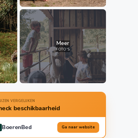
Meer
FOTO'S
IJZEN VERGELIJKEN
heck beschikbaarheid
BoerenBed
Ga naar website