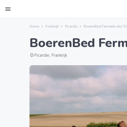
menu
Home
Frankrijk
Picardie
BoerenBed Fermette des Tro
BoerenBed Ferme
location_on
Picardie, Frankrijk