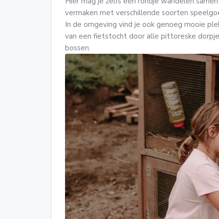
Hier mag je zelfs een rondje wandelen samen 
vermaken met verschillende soorten speelgoed 
In de omgeving vind je ook genoeg mooie ple
van een fietstocht door alle pittoreske dorp
bossen.