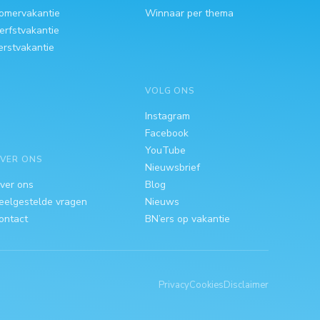
omervakantie
Winnaar per thema
erfstvakantie
erstvakantie
VOLG ONS
Instagram
Facebook
YouTube
VER ONS
Nieuwsbrief
ver ons
Blog
eelgestelde vragen
Nieuws
ontact
BN’ers op vakantie
Privacy
Cookies
Disclaimer