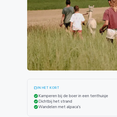
summarize
IN HET KORT
check_circle
Kamperen bij de boer in een tenthuisje
check_circle
Dichtbij het strand
check_circle
Wandelen met alpaca's