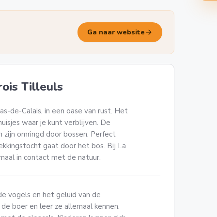
arrow_forward
Ga naar website
is Tilleuls
as-de-Calais, in een oase van rust. Het
huisjes waar je kunt verblijven. De
n zijn omringd door bossen. Perfect
kkingstocht gaat door het bos. Bij La
maal in contact met de natuur.
de vogels en het geluid van de
 de boer en leer ze allemaal kennen.