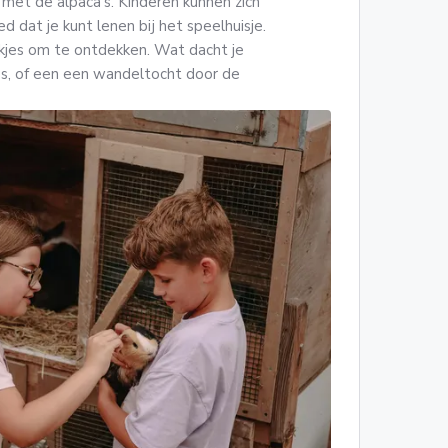
met de alpaca's. Kinderen kunnen zich
dat je kunt lenen bij het speelhuisje.
kjes om te ontdekken. Wat dacht je
jes, of een een wandeltocht door de