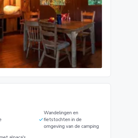
Wandelingen en
check
e
fietstochten in de
omgeving van de camping
et alpaca's