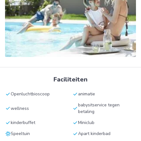
Faciliteiten
check
check
Openluchtbioscoop
animatie
babysitservice tegen
check
check
wellness
betaling
check
check
kinderbuffet
Miniclub
sunny
check
Speeltuin
Apart kinderbad