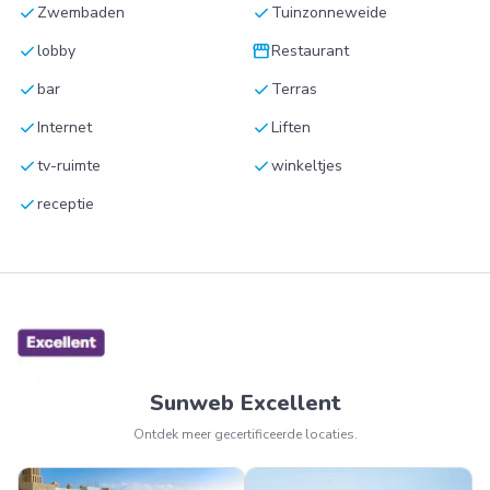
check
check
Zwembaden
Tuinzonneweide
check
storefront
lobby
Restaurant
check
check
bar
Terras
check
check
Internet
Liften
check
check
tv-ruimte
winkeltjes
check
receptie
Sunweb Excellent
Ontdek meer gecertificeerde locaties.