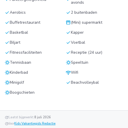
avonds
check
check
Aerobics
2 buitenbaden
check
storefront
Buffetrestaurant
(Mini) supermarkt
check
check
Basketbal
Kapper
check
check
Biljart
Voetbal
check
check
Fitnessfaciliteiten
Receptie (24 uur)
sunny
sunny
Tennisbaan
Speeltuin
sunny
wifi
Kinderbad
Wifi
sunny
check
Minigolf
Beachvolleybal
sunny
Boogschieten
update
Laatst bijgewerkt:
8 juli 2026
update
door
Kids Vakantiegids Redactie
.