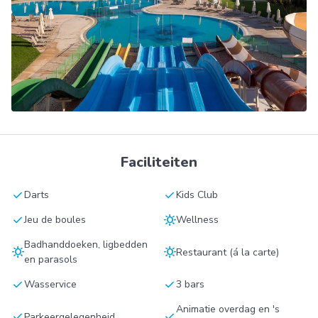
Faciliteiten
check
check
Darts
Kids Club
check
sunny
Jeu de boules
Wellness
Badhanddoeken, ligbedden
sunny
sunny
Restaurant (á la carte)
en parasols
check
check
Wasservice
3 bars
Animatie overdag en 's
check
check
Parkeergelegenheid