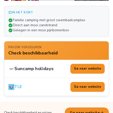
summarize
IN HET KORT
Meer
check_circle
Familie camping met groot zwembadcomplex
FOTO'S
check_circle
Direct aan mooi zandstrand
check_circle
Gelegen in een mooi pijnbomenbos
PRIJZEN VERGELIJKEN
Check beschikbaarheid
Suncamp holidays
Ga naar website
TUI
Ga naar website
arrow_forward
Ga naar website
Check beschikbaarheid en prijzen