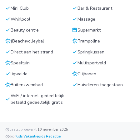
check
check
Mini Club
Bar & Restaurant
check
check
Whirlpool
Massage
check
storefront
Beauty centre
Supermarkt
sunny
sunny
(Beach)volleybal
Trampoline
check
check
Direct aan het strand
Springkussen
sunny
check
Speeltuin
Multisportveld
check
sunny
ligweide
Glijbanen
sunny
check
Buitenzwembad
Huisdieren toegestaan
WiFi / internet: gedeeltelijk
check
betaald gedeeltelijk gratis
update
Laatst bijgewerkt:
10 november 2025
update
door
Kids Vakantiegids Redactie
.