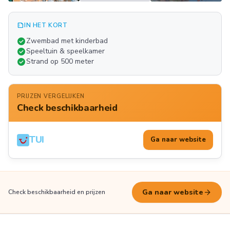
summarize
IN HET KORT
Meer
check_circle
Zwembad met kinderbad
FOTO'S
check_circle
Speeltuin & speelkamer
check_circle
Strand op 500 meter
PRIJZEN VERGELIJKEN
Check beschikbaarheid
TUI
Ga naar website
arrow_forward
Ga naar website
Check beschikbaarheid en prijzen