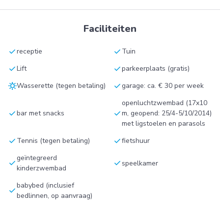
Faciliteiten
check
check
receptie
Tuin
check
check
Lift
parkeerplaats (gratis)
sunny
check
Wasserette (tegen betaling)
garage: ca. € 30 per week
openluchtzwembad (17x10
check
check
bar met snacks
m, geopend: 25/4-5/10/2014)
met ligstoelen en parasols
check
check
Tennis (tegen betaling)
fietshuur
geïntegreerd
check
check
speelkamer
kinderzwembad
babybed (inclusief
check
bedlinnen, op aanvraag)