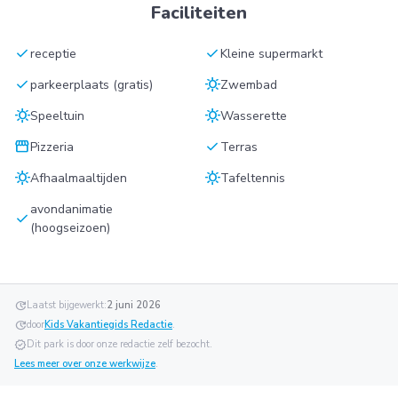
Faciliteiten
check
check
receptie
Kleine supermarkt
check
sunny
parkeerplaats (gratis)
Zwembad
sunny
sunny
Speeltuin
Wasserette
storefront
check
Pizzeria
Terras
sunny
sunny
Afhaalmaaltijden
Tafeltennis
avondanimatie
check
(hoogseizoen)
update
Laatst bijgewerkt:
2 juni 2026
update
door
Kids Vakantiegids Redactie
.
verified
Dit park is door onze redactie zelf bezocht.
Lees meer over onze werkwijze
.