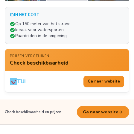
summarize
IN HET KORT
Meer
check_circle
Op 150 meter van het strand
FOTO'S
check_circle
Ideaal voor watersporten
check_circle
Paardrijden in de omgeving
PRIJZEN VERGELIJKEN
Check beschikbaarheid
TUI
Ga naar website
arrow_forward
Ga naar website
Check beschikbaarheid en prijzen