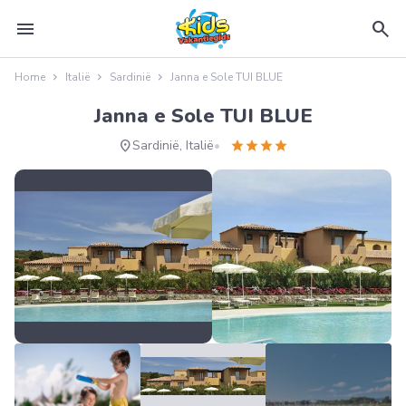
menu
search
Home
Italië
Sardinië
Janna e Sole TUI BLUE
Janna e Sole TUI BLUE
location_on
star
star
star
star
Sardinië, Italië