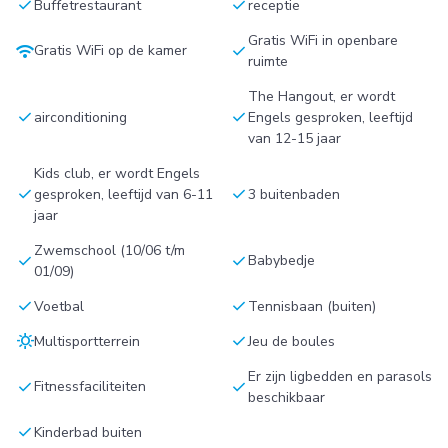
check
check
Buffetrestaurant
receptie
Gratis WiFi in openbare
wifi
check
Gratis WiFi op de kamer
ruimte
The Hangout, er wordt
check
check
airconditioning
Engels gesproken, leeftijd
van 12-15 jaar
Kids club, er wordt Engels
check
check
gesproken, leeftijd van 6-11
3 buitenbaden
jaar
Zwemschool (10/06 t/m
check
check
Babybedje
01/09)
check
check
Voetbal
Tennisbaan (buiten)
sunny
check
Multisportterrein
Jeu de boules
Er zijn ligbedden en parasols
check
check
Fitnessfaciliteiten
beschikbaar
check
Kinderbad buiten