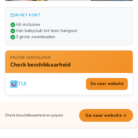
summarize
IN HET KORT
Meer
check_circle
All-inclusive
FOTO'S
check_circle
Van babyclub tot teen hangout
check_circle
3 grote zwembaden
PRIJZEN VERGELIJKEN
Check beschikbaarheid
TUI
Ga naar website
arrow_forward
Ga naar website
Check beschikbaarheid en prijzen