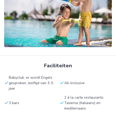
Faciliteiten
Babyclub, er wordt Engels
check
check
gesproken, leeftijd van 3-5
All-inclusive
jaar
2 à la carte restaurants:
check
check
3 bars
Taverna (Italiaans) en
mediterraans