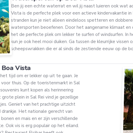
Ben jij een echte waterrat en wil jij naast luieren ook wat
Vista is de perfecte plek voor een actieve kindervakantie i
stranden kun je niet alleen eindeloos spetteren en dobbere
watersporten beoefenen. Door het aangename klimaat en d
het de perfecte plek om lekker te surfen of windsurfen. In h
kun je ook heel mooi duiken. Ga tussen de kleurrijke vissen 
scheepswrakken die er al sinds de zestiende eeuw op de b
 Boa Vista
 het tijd om er lekker op uit te gaan. Je
voor thuis. Op de toeristenmarkt in Sal
 souvenirs kunt kopen als herinnering
grote plein in Sal Rei vind je gezellige
jes. Geniet van het prachtige uitzicht
d drankje. Het nationale gerecht van
bonen en mais en er zijn verschillende
. Ook vis is erg populair op het eiland.
er? Restaurant Elcibar heeft ook