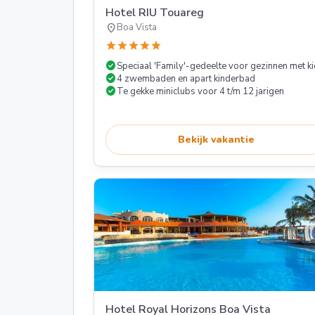
Hotel RIU Touareg
location_on
Boa Vista
star
star
star
star
star
check_circle
Speciaal 'Family'-gedeelte voor gezinnen met k
check_circle
4 zwembaden en apart kinderbad
check_circle
Te gekke miniclubs voor 4 t/m 12 jarigen
Bekijk vakantie
Hotel Royal Horizons Boa Vista