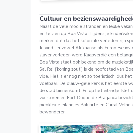
Cultuur en bezienswaardighed
Naast de vele mooie stranden en leuke vakant
en te zien op Boa Vista. Tijdens je kindervaka
merken dat dat het koloniale verleden zijn sp
Je vindt er zowel Afrikaanse als Europese in
slavenverleden werd Kaapverdië een belangri
Boa Vista staat ook bekend om de muziekstijl 
Sal Rei (‘koning zout’) is de hoofdstad van B
vibe. Het is er nog niet zo toeristisch, dus he
voelbaar. De blauw-gele kerk is het eerste wa
de stad binnenkomt. En op het eilandje Islet o
vuurtoren en Fort Duque de Braganca bezicht
piepkleine eilandjes Baluarte en Curral-Velho
bewonderen.