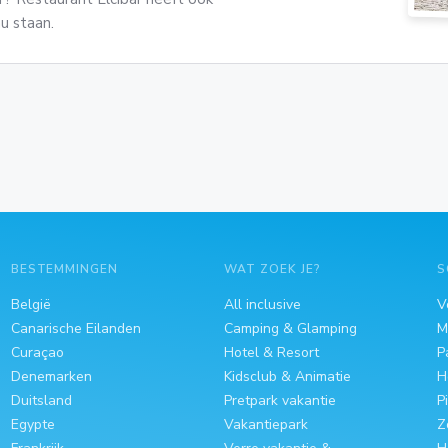
u staan.
BESTEMMINGEN
WAT ZOEK JE?
S
België
All inclusive
V
Canarische Eilanden
Camping & Glamping
M
Curaçao
Hotel & Resort
P
Denemarken
Kidsclub & Animatie
H
Duitsland
Pretpark vakantie
P
Egypte
Vakantiepark
Z