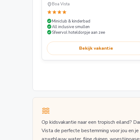
location_on
Boa Vista
star
star
star
star
check_circle
Miniclub & kinderbad
check_circle
All inclusive smullen
check_circle
Sfeervol hoteldorpje aan zee
Bekijk vakantie
Op kidsvakantie naar een tropisch eiland? Da
Vista de perfecte bestemming voor jou en je
azuurblauw water, fijne duinen, woestijnoase