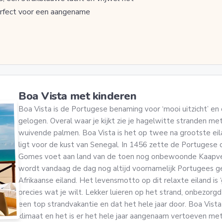
Perfect voor een aangename
Boa Vista met kinderen
Boa Vista is de Portugese benaming voor ‘mooi uitzicht’ en
gelogen. Overal waar je kijkt zie je hagelwitte stranden m
wuivende palmen. Boa Vista is het op twee na grootste ei
ligt voor de kust van Senegal. In 1456 zette de Portugese 
Gomes voet aan land van de toen nog onbewoonde Kaapver
wordt vandaag de dag nog altijd voornamelijk Portugees g
Afrikaanse eiland. Het levensmotto op dit relaxte eiland is ‘
precies wat je wilt. Lekker luieren op het strand, onbezorg
een top strandvakantie en dat het hele jaar door. Boa Vista
klimaat en het is er het hele jaar aangenaam vertoeven m