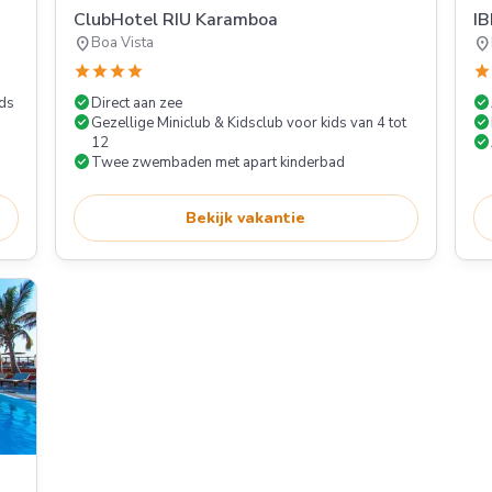
ClubHotel RIU Karamboa
I
location_on
location_on
Boa Vista
star
star
star
star
star
check_circle
check_circle
ids
Direct aan zee
check_circle
check_circle
Gezellige Miniclub & Kidsclub voor kids van 4 tot
check_circle
12
check_circle
Twee zwembaden met apart kinderbad
Bekijk vakantie