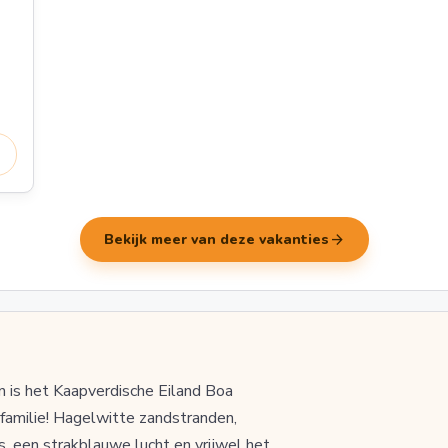
arrow_forward
Bekijk meer van deze vakanties
n is het Kaapverdische Eiland Boa
 familie! Hagelwitte zandstranden,
s, een strakblauwe lucht en vrijwel het