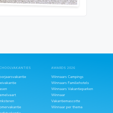
CHOOLVAKANTIES
AWARDS 2026
oorjaarsvakantie
Winnaars Campings
eivakantie
Winnaars Familiehotels
asen
Winnaars Vakantieparken
emelvaart
Winnaar
inksteren
Vakantiemascotte
omervakantie
Winnaar per thema