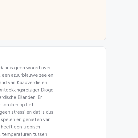
 daar is geen woord over
et een azuurblauwe zee en
land van Kaapverdië en
ontdekkingsreiziger Diogo
dische Eilanden. Er
esproken op het
geen stress’ en dat is dus
d spelen en genieten van
 heeft een tropisch
et temperaturen tussen