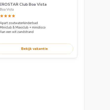
BEROSTAR Club Boa Vista
Boa Vista
star
star
star
star
Apart zoutwaterkinderbad
Miniclub & Maxiclub + minidisco
Aan een wit zandstrand
Bekijk vakantie