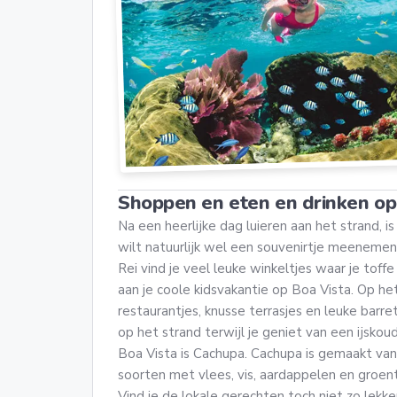
Shoppen en eten en drinken op
Na een heerlijke dag luieren aan het strand, is
wilt natuurlijk wel een souvenirtje meenemen 
Rei vind je veel leuke winkeltjes waar je toffe
aan je coole kidsvakantie op Boa Vista. Op het 
restaurantjes, knusse terrasjes en leuke barret
op het strand terwijl je geniet van een ijskou
Boa Vista is Cachupa. Cachupa is gemaakt van 
soorten met vlees, vis, aardappelen en groente
Vind je de lokale gerechten toch niet zo lekk