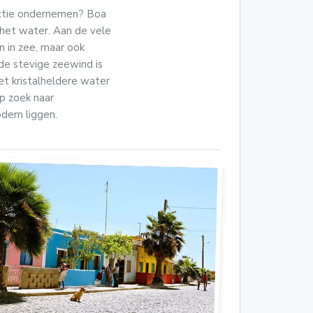
 actie ondernemen? Boa
n het water. Aan de vele
n in zee, maar ook
e stevige zeewind is
et kristalheldere water
op zoek naar
odem liggen.