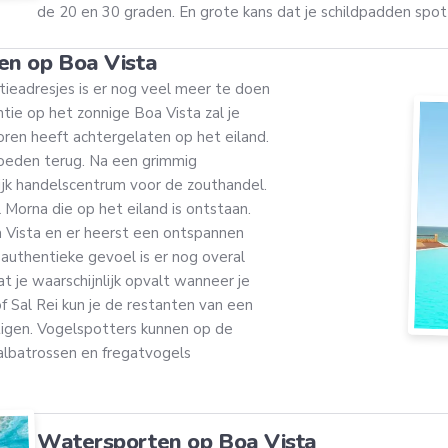
de 20 en 30 graden. En grote kans dat je schildpadden spot 
en op Boa Vista
ieadresjes is er nog veel meer te doen
ntie op het zonnige Boa Vista zal je
oren heeft achtergelaten op het eiland.
vloeden terug. Na een grimmig
jk handelscentrum voor de zouthandel.
Morna die op het eiland is ontstaan.
oa Vista en er heerst een ontspannen
t authentieke gevoel is er nog overal
t je waarschijnlijk opvalt wanneer je
f Sal Rei kun je de restanten van een
igen. Vogelspotters kunnen op de
 albatrossen en fregatvogels
Watersporten op Boa Vista