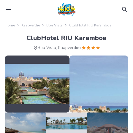
menu
search
Home
Kaapverdië
Boa Vista
ClubHotel RIU Karamboa
ClubHotel RIU Karamboa
location_on
star
star
star
star
Boa Vista, Kaapverdië
•