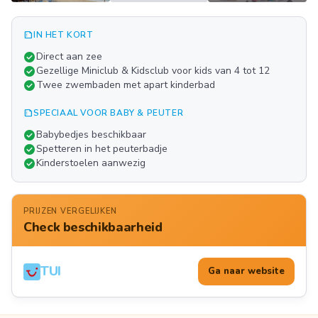
summarize
IN HET KORT
Meer
check_circle
Direct aan zee
FOTO'S
check_circle
Gezellige Miniclub & Kidsclub voor kids van 4 tot 12
check_circle
Twee zwembaden met apart kinderbad
summarize
SPECIAAL VOOR BABY & PEUTER
check_circle
Babybedjes beschikbaar
check_circle
Spetteren in het peuterbadje
check_circle
Kinderstoelen aanwezig
PRIJZEN VERGELIJKEN
Check beschikbaarheid
TUI
Ga naar website