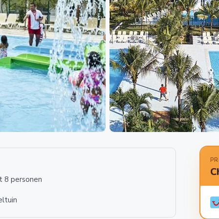
PR
C
tot 8 personen
ltuin