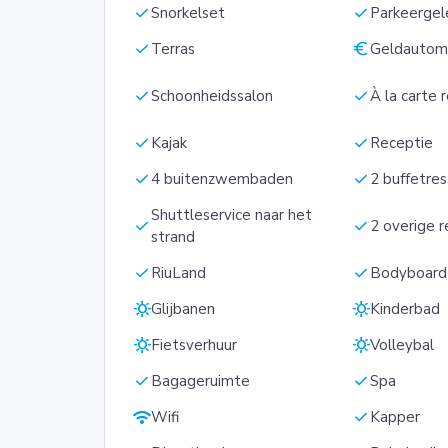
check
check
Snorkelset
Parkeergel
check
euro
Terras
Geldautom
check
check
Schoonheidssalon
À la carte 
check
check
Kajak
Receptie
check
check
4 buitenzwembaden
2 buffetre
Shuttleservice naar het
check
check
2 overige r
strand
check
check
RiuLand
Bodyboard
sunny
sunny
Glijbanen
Kinderbad
sunny
sunny
Fietsverhuur
Volleybal
check
check
Bagageruimte
Spa
wifi
check
Wifi
Kapper