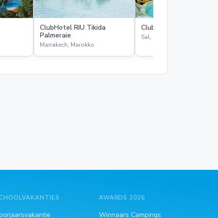
ClubHotel RIU Tikida
ClubHotel RIU Funana
Palmeraie
Sal, Kaapverdië
Marrakech, Marokko
CHOOLVAKANTIES
AWARDS 2026
oorjaarsvakantie
Winnaars Campings