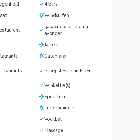
check
egenheid
4 bars
sunny
aat
Windsurfen
galadiners en thema-
check
restaurant
avonden
sunny
Jacuzzi
sunny
staurants
Catamaran
check
estaurants
Groepslessen in RiuFit
check
Winkeltje(s)
sunny
Speeltuin
sunny
Fitnessruimte
check
Voetbal
check
Massage