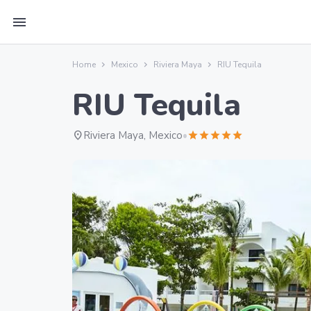
menu
Home
Mexico
Riviera Maya
RIU Tequila
RIU Tequila
location_on
Riviera Maya, Mexico
•
star
star
star
star
star