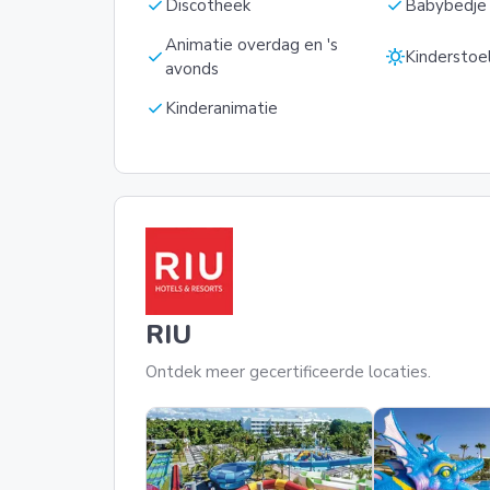
check
check
Discotheek
Babybedje
Animatie overdag en 's
check
sunny
Kinderstoe
avonds
check
Kinderanimatie
RIU
Ontdek meer gecertificeerde locaties.