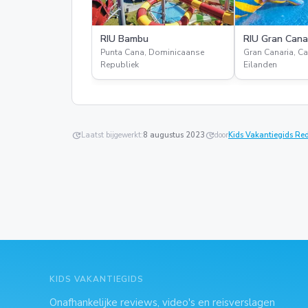
RIU Bambu
RIU Gran Cana
Punta Cana, Dominicaanse
Gran Canaria, Ca
Republiek
Eilanden
update
Laatst bijgewerkt:
8 augustus 2023
update
door
Kids Vakantiegids Re
KIDS VAKANTIEGIDS
Onafhankelijke reviews, video's en reisverslagen