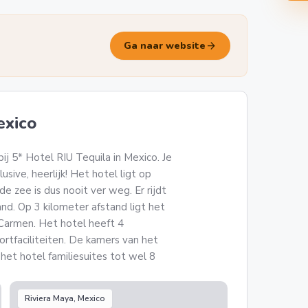
arrow_forward
Ga naar website
exico
bij 5* Hotel RIU Tequila in Mexico. Je
lusive, heerlijk! Het hotel ligt op
de zee is dus nooit ver weg. Er rijdt
and. Op 3 kilometer afstand ligt het
 Carmen. Het hotel heeft 4
rtfaciliteiten. De kamers van het
 het hotel familiesuites tot wel 8
Riviera Maya, Mexico