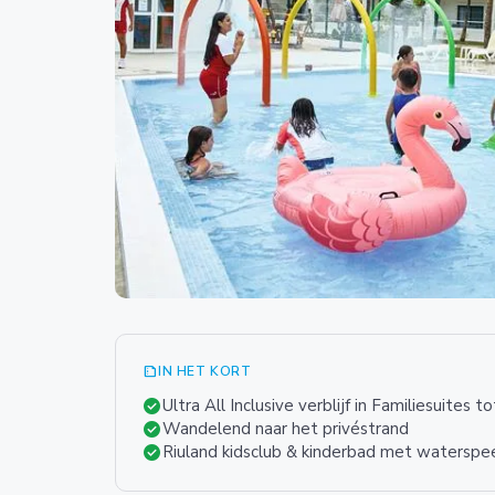
summarize
IN HET KORT
check_circle
Ultra All Inclusive verblijf in Familiesuites 
check_circle
Wandelend naar het privéstrand
check_circle
Riuland kidsclub & kinderbad met waterspee