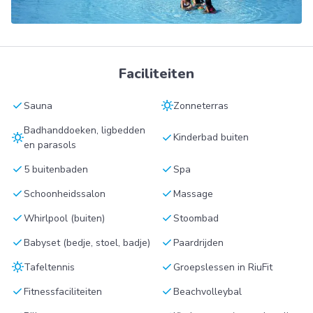
Faciliteiten
check
sunny
Sauna
Zonneterras
Badhanddoeken, ligbedden
sunny
check
Kinderbad buiten
en parasols
check
check
5 buitenbaden
Spa
check
check
Schoonheidssalon
Massage
check
check
Whirlpool (buiten)
Stoombad
check
check
Babyset (bedje, stoel, badje)
Paardrijden
sunny
check
Tafeltennis
Groepslessen in RiuFit
check
check
Fitnessfaciliteiten
Beachvolleybal