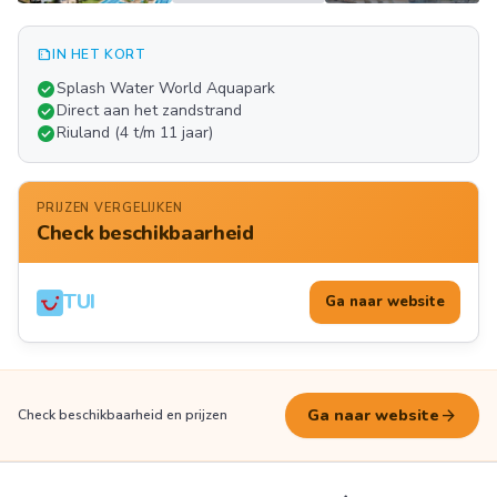
summarize
IN HET KORT
Meer
check_circle
Splash Water World Aquapark
FOTO'S
check_circle
Direct aan het zandstrand
check_circle
Riuland (4 t/m 11 jaar)
PRIJZEN VERGELIJKEN
Check beschikbaarheid
TUI
Ga naar website
arrow_forward
Ga naar website
Check beschikbaarheid en prijzen