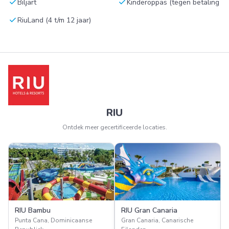
check
check
Biljart
Kinderoppas (tegen betaling
check
RiuLand (4 t/m 12 jaar)
RIU
Ontdek meer gecertificeerde locaties.
RIU Bambu
RIU Gran Canaria
Punta Cana, Dominicaanse
Gran Canaria, Canarische