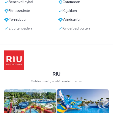
check
sunny
Beachvolleybal
Catamaran
sunny
check
Fitnessruimte
Kajakken
sunny
sunny
Tennisbaan
Windsurfen
check
check
2 buitenbaden
Kinderbad buiten
RIU
Ontdek meer gecertificeerde locaties.