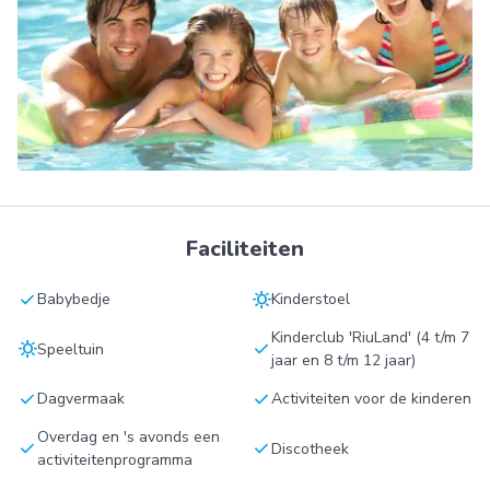
Faciliteiten
check
sunny
Babybedje
Kinderstoel
Kinderclub 'RiuLand' (4 t/m 7
sunny
check
Speeltuin
jaar en 8 t/m 12 jaar)
check
check
Dagvermaak
Activiteiten voor de kinderen
Overdag en 's avonds een
check
check
Discotheek
activiteitenprogramma