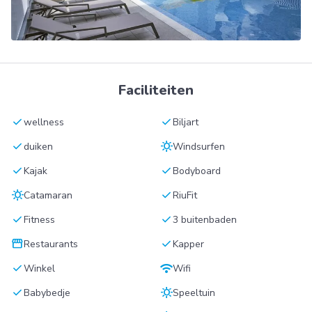
Faciliteiten
check
check
wellness
Biljart
check
sunny
duiken
Windsurfen
check
check
Kajak
Bodyboard
sunny
check
Catamaran
RiuFit
check
check
Fitness
3 buitenbaden
storefront
check
Restaurants
Kapper
check
wifi
Winkel
Wifi
check
sunny
Babybedje
Speeltuin