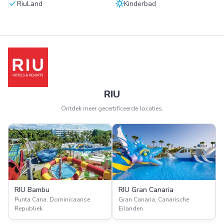
check
sunny
RiuLand
Kinderbad
RIU
Ontdek meer gecertificeerde locaties.
RIU Bambu
RIU Gran Canaria
Punta Cana, Dominicaanse
Gran Canaria, Canarische
Republiek
Eilanden