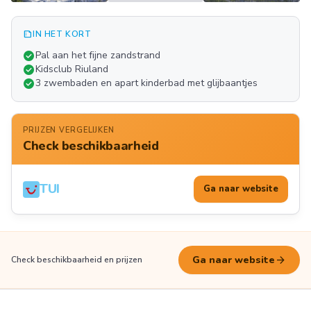
summarize
IN HET KORT
Meer
check_circle
Pal aan het fijne zandstrand
FOTO'S
check_circle
Kidsclub Riuland
check_circle
3 zwembaden en apart kinderbad met glijbaantjes
PRIJZEN VERGELIJKEN
Check beschikbaarheid
TUI
Ga naar website
arrow_forward
Ga naar website
Check beschikbaarheid en prijzen