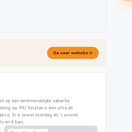
arrow_forward
Ga naar website
en op een kindvriendelijke vakantie.
ring op. RIU Yucatan is een ultra all
en is. Er is zowel overdag als ’s avonds
ts en 6 bars.