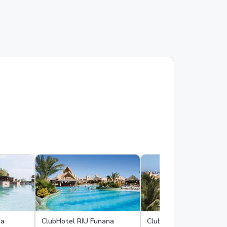
da
ClubHotel RIU Funana
ClubHotel RIU Karambo