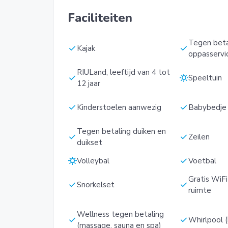
Faciliteiten
Tegen beta
check
check
Kajak
oppasservi
RIULand, leeftijd van 4 tot
check
sunny
Speeltuin
12 jaar
check
check
Kinderstoelen aanwezig
Babybedje
Tegen betaling duiken en
check
check
Zeilen
duikset
sunny
check
Volleybal
Voetbal
Gratis WiFi
check
check
Snorkelset
ruimte
Wellness tegen betaling
check
check
Whirlpool (
(massage, sauna en spa)