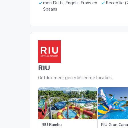
check
check
men Duits, Engels, Frans en
Receptie (2
Spaans
RIU
Ontdek meer gecertificeerde locaties.
RIU Bambu
RIU Gran Cana