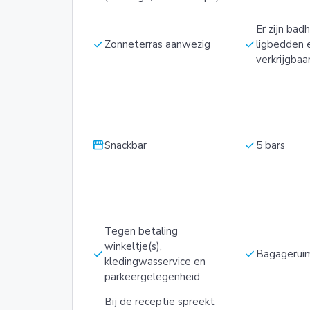
Er zijn ba
check
check
Zonneterras aanwezig
ligbedden 
verkrijgbaa
storefront
check
Snackbar
5 bars
Tegen betaling
winkeltje(s),
check
check
Bagagerui
kledingwasservice en
parkeergelegenheid
Bij de receptie spreekt