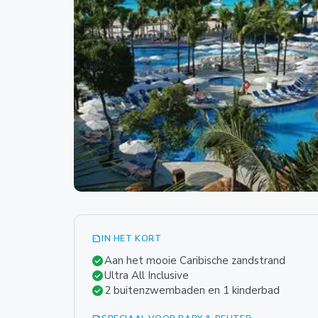
summarize
IN HET KORT
check_circle
Aan het mooie Caribische zandstrand
check_circle
Ultra All Inclusive
check_circle
2 buitenzwembaden en 1 kinderbad