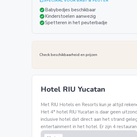
summarize
SPECIAAL VOOR BABY & PEUTER
check_circle
Babybedjes beschikbaar
check_circle
Kinderstoelen aanwezig
check_circle
Spetteren in het peuterbadje
Check beschikbaarheid en prijzen
Hotel RIU Yucatan
Met RIU Hotels en Resorts kun je altijd reken
Het 4* hotel RIU Yucatan is daar geen uitzonde
inclusive hotel dat direct aan het strand geleg
entertainment in het hotel. Er zijn 4 restauran