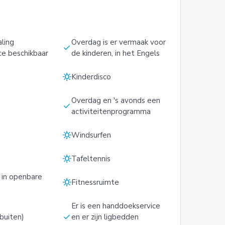
ling
Overdag is er vermaak voor
check
ce beschikbaar
de kinderen, in het Engels
sunny
Kinderdisco
Overdag en 's avonds een
check
activiteitenprogramma
sunny
Windsurfen
sunny
Tafeltennis
 in openbare
sunny
Fitnessruimte
Er is een handdoekservice
check
buiten)
en er zijn ligbedden