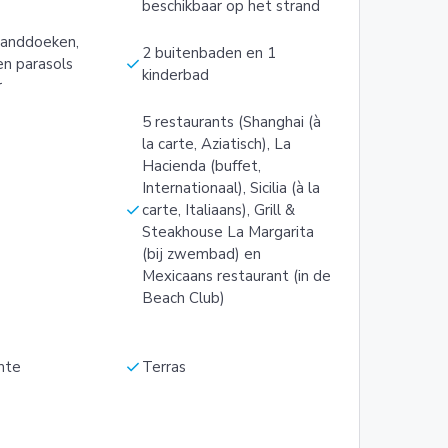
beschikbaar op het strand
dhanddoeken,
2 buitenbaden en 1
check
en parasols
kinderbad
r
5 restaurants (Shanghai (à
la carte, Aziatisch), La
Hacienda (buffet,
Internationaal), Sicilia (à la
check
carte, Italiaans), Grill &
Steakhouse La Margarita
(bij zwembad) en
Mexicaans restaurant (in de
Beach Club)
check
mte
Terras