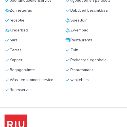
check
check
badhanddoekenservice
ligbedden en parasols
sunny
check
Zonneterras
Babybed beschikbaar
check
sunny
receptie
Speeltuin
sunny
sunny
Kinderbad
Zwembad
check
storefront
bars
Restaurants
check
check
Terras
Tuin
check
check
Kapper
Parkeergelegenheid
check
check
Bagageruimte
Pinautomaat
check
check
Was- en stomerijservice
winkeltjes
check
Roomservice