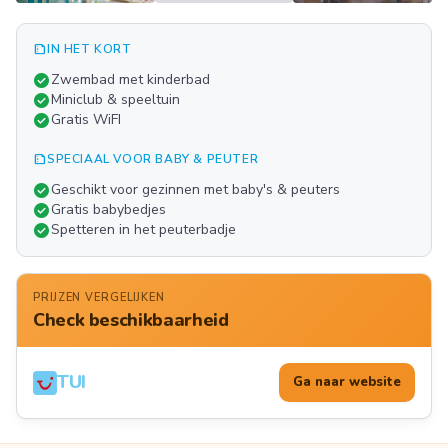
summarize
IN HET KORT
Meer
check_circle
Zwembad met kinderbad
FOTO'S
check_circle
Miniclub & speeltuin
check_circle
Gratis WiFI
summarize
SPECIAAL VOOR BABY & PEUTER
check_circle
Geschikt voor gezinnen met baby's & peuters
check_circle
Gratis babybedjes
check_circle
Spetteren in het peuterbadje
PRIJZEN VERGELIJKEN
Check beschikbaarheid
TUI
Ga naar website