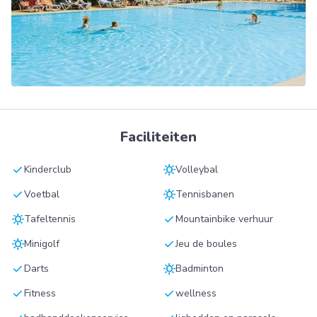
Faciliteiten
check
sunny
Kinderclub
Volleybal
check
sunny
Voetbal
Tennisbanen
sunny
check
Tafeltennis
Mountainbike verhuur
sunny
check
Minigolf
Jeu de boules
check
sunny
Darts
Badminton
check
check
Fitness
wellness