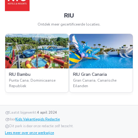
RIU
Ontdek meer gecertificeerde locaties.
RIU Bambu
RIU Gran Canaria
Punta Cana, Dominicaanse
Gran Canaria, Canarische
Republiek
Eilanden
update
Laatst bijgewerkt:
4 april 2024
update
door
Kids Vakantiegids Redactie
.
verified
Dit park is door onze redactie zelf bezocht.
Lees meer over onze werkwijze
.