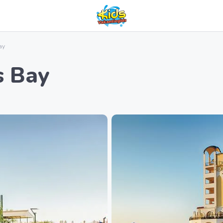
ay
s Bay