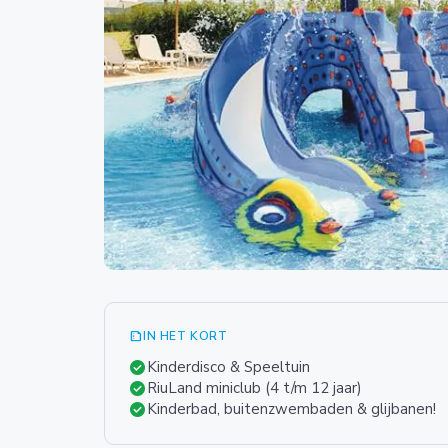
summarize
IN HET KORT
check_circle
Kinderdisco & Speeltuin
check_circle
RiuLand miniclub (4 t/m 12 jaar)
check_circle
Kinderbad, buitenzwembaden & glijbanen!