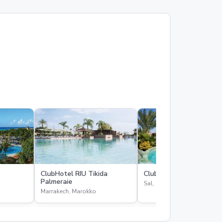
ClubHotel RIU Tikida
ClubHotel RIU Funana
Palmeraie
Sal, Kaapverdië
Marrakech, Marokko