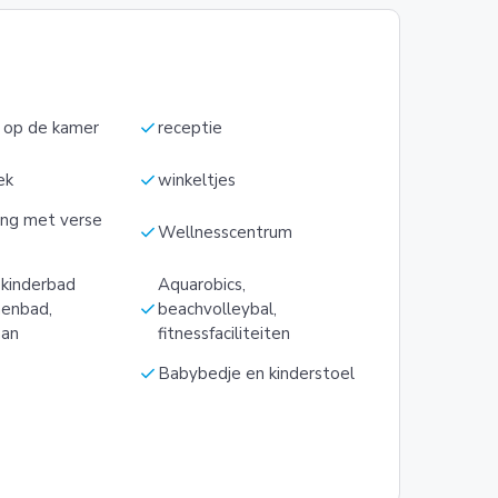
check
i op de kamer
receptie
check
ek
winkeltjes
ng met verse
check
Wellnesscentrum
 kinderbad
Aquarobics,
check
nenbad,
beachvolleybal,
aan
fitnessfaciliteiten
check
Babybedje en kinderstoel