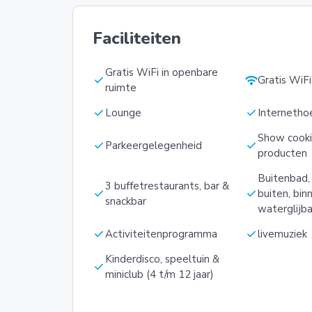
Faciliteiten
Gratis WiFi in openbare
check
wifi
Gratis WiF
ruimte
check
check
Lounge
Internetho
Show cooki
check
check
Parkeergelegenheid
producten
Buitenbad,
3 buffetrestaurants, bar &
check
check
buiten, bin
snackbar
waterglijb
check
check
Activiteitenprogramma
livemuziek
Kinderdisco, speeltuin &
check
miniclub (4 t/m 12 jaar)