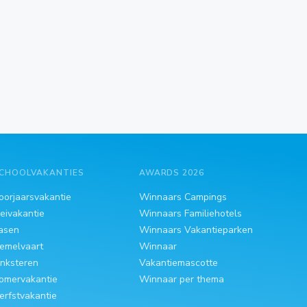
CHOOLVAKANTIES
AWARDS 2026
oorjaarsvakantie
Winnaars Campings
eivakantie
Winnaars Familiehotels
asen
Winnaars Vakantieparken
emelvaart
Winnaar
inksteren
Vakantiemascotte
omervakantie
Winnaar per thema
erfstvakantie