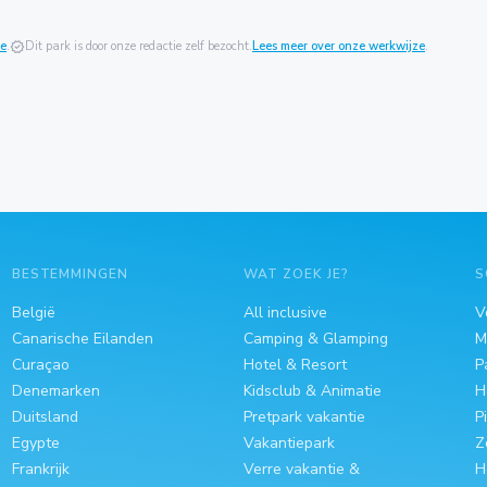
ie
.
verified
Dit park is door onze redactie zelf bezocht.
Lees meer over onze werkwijze
.
BESTEMMINGEN
WAT ZOEK JE?
S
België
All inclusive
V
Canarische Eilanden
Camping & Glamping
M
Curaçao
Hotel & Resort
P
Denemarken
Kidsclub & Animatie
H
Duitsland
Pretpark vakantie
P
Egypte
Vakantiepark
Z
Frankrijk
Verre vakantie &
H