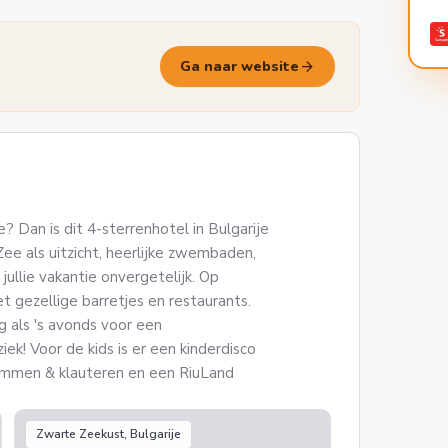
arrow_forward
Ga naar website
 Dan is dit 4-sterrenhotel in Bulgarije
Zee als uitzicht, heerlijke zwembaden,
jullie vakantie onvergetelijk. Op
 gezellige barretjes en restaurants.
 als 's avonds voor een
ek! Voor de kids is er een kinderdisco
limmen & klauteren en een RiuLand
Zwarte Zeekust, Bulgarije