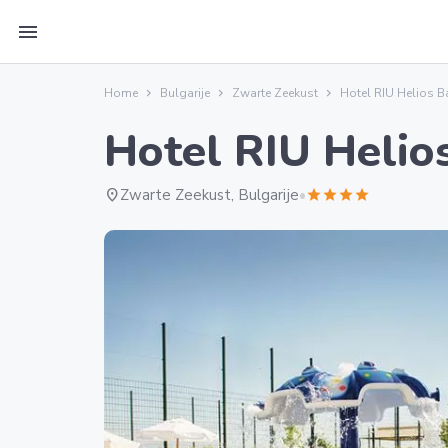
menu
Home
Bulgarije
Zwarte Zeekust
Hotel RIU Helios B
Hotel RIU Helio
location_on
Zwarte Zeekust, Bulgarije
•
star
star
star
star