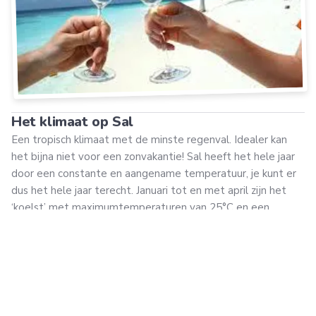
Het klimaat op Sal
Een tropisch klimaat met de minste regenval. Idealer kan
het bijna niet voor een zonvakantie! Sal heeft het hele jaar
door een constante en aangename temperatuur, je kunt er
dus het hele jaar terecht. Januari tot en met april zijn het
‘koelst’ met maximumtemperaturen van 25°C en een
zeewatertemperatuur van 22°C. De temperaturen lopen
langzaam op tot maximaal 30°C in september. De
zeewatertemperatuur is dan maar liefst 27°C! September is
de maand met de meeste kans op regen, maar dit blijft
beperkt tot 31-60mm. Hou je het liever droog? Reis dan
van februari tot en met juli of in november. In deze maanden