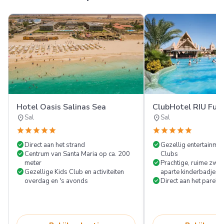
Hotel Oasis Salinas Sea
ClubHotel RIU Fun
location_on
location_on
Sal
Sal
star
star
star
star
star
star
star
star
star
star
check_circle
check_circle
Direct aan het strand
Gezellig entertainme
check_circle
Centrum van Santa Maria op ca. 200
Clubs
check_circle
meter
Prachtige, ruime zw
check_circle
Gezellige Kids Club en activiteiten
aparte kinderbadjes
check_circle
overdag en 's avonds
Direct aan het parelw