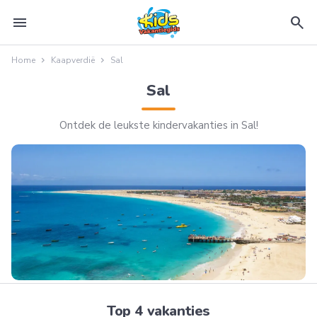
menu
search
Home
Kaapverdië
Sal
Sal
Ontdek de leukste kindervakanties in Sal!
Top 4 vakanties