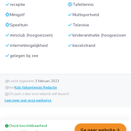
check
sunny
receptie
Tafeltennis
sunny
check
Minigolf
Multisportveld
sunny
check
Speeltuin
Televisie
check
check
miniclub (hoogseizoen)
kinderanimatie (hoogseizoen
check
check
internetmogelijkheid
kiezelstrand
check
gelegen bij zee
update
Laatst bijgewerkt:
3 februari 2023
update
door
Kids Vakantiegids Redactie
.
verified
Dit park is door onze redactie zelf bezocht.
Lees meer over onze werkwijze
.
check_circle
Check beschikbaarheid
arrow_forward
Ga naar website