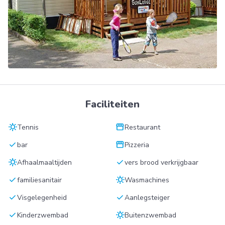
Faciliteiten
sunny
storefront
Tennis
Restaurant
check
storefront
bar
Pizzeria
sunny
check
Afhaalmaaltijden
vers brood verkrijgbaar
check
sunny
familiesanitair
Wasmachines
check
check
Visgelegenheid
Aanlegsteiger
check
sunny
Kinderzwembad
Buitenzwembad