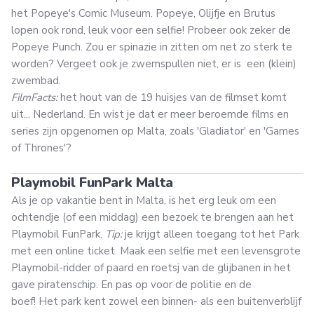
het Popeye's Comic Museum. Popeye, Olijfje en Brutus
lopen ook rond, leuk voor een selfie! Probeer ook zeker de
Popeye Punch. Zou er spinazie in zitten om net zo sterk te
worden? Vergeet ook je zwemspullen niet, er is een (klein)
zwembad.
FilmFacts:
het hout van de 19 huisjes van de filmset komt
uit... Nederland. En wist je dat er meer beroemde films en
series zijn opgenomen op Malta, zoals 'Gladiator' en 'Games
of Thrones'?
Playmobil FunPark Malta
Als je op vakantie bent in Malta, is het erg leuk om een
ochtendje (of een middag) een bezoek te brengen aan het
Playmobil FunPark.
Tip:
je krijgt alleen toegang tot het Park
met een online ticket. Maak een selfie met een levensgrote
Playmobil-ridder of paard en roetsj van de glijbanen in het
gave piratenschip. En pas op voor de politie en de
boef! Het park kent zowel een binnen- als een buitenverblijf