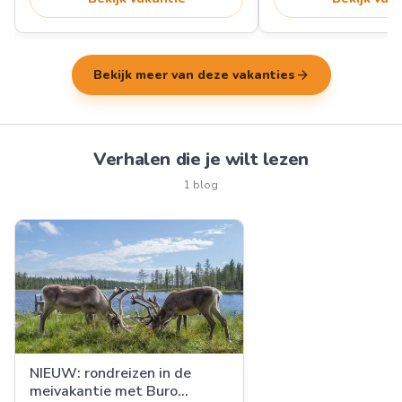
arrow_forward
Bekijk meer van deze vakanties
Verhalen die je wilt lezen
1 blog
NIEUW: rondreizen in de
meivakantie met Buro