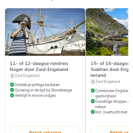
11- of 12-daagse rondreis
15- of 16-daagse r
Roger door Zuid-Engeland
Siobhan door Enge
Ierland
location_on
Zuid Engeland
location_on
Zuid Engeland
check_circle
Ontdek prachtige kastelen
check_circle
Ga terug in de tijd bij Stonehenge
check_circle
Combineer Engeland 
check_circle
Verblijf in mooie lodges
gastvrijheid
check_circle
Gezellige dorpjes en
natuur
check_circle
Incl. overtocht met o
Bekijk vakantie
Bekijk vak