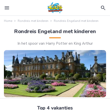
menu
search
Home
Rondreis met kinderen
Rondreis Engeland met kinderen
Rondreis Engeland met kinderen
In het spoor van Harry Potter en King Arthur
Top 4 vakanties