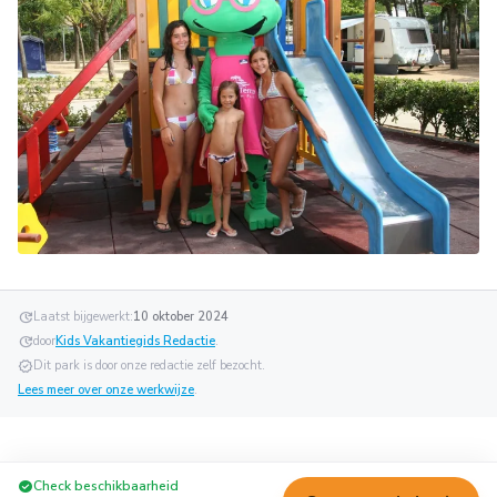
update
Laatst bijgewerkt:
10 oktober 2024
update
door
Kids Vakantiegids Redactie
.
verified
Dit park is door onze redactie zelf bezocht.
Lees meer over onze werkwijze
.
check_circle
Check beschikbaarheid