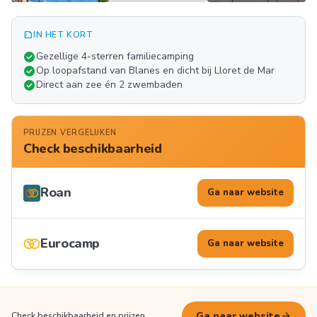
summarize
IN HET KORT
Meer
check_circle
Gezellige 4-sterren familiecamping
FOTO'S
check_circle
Op loopafstand van Blanes en dicht bij Lloret de Mar
check_circle
Direct aan zee én 2 zwembaden
PRIJZEN VERGELIJKEN
Check beschikbaarheid
Roan
Ga naar website
Eurocamp
Ga naar website
arrow_forward
Ga naar website
Check beschikbaarheid en prijzen