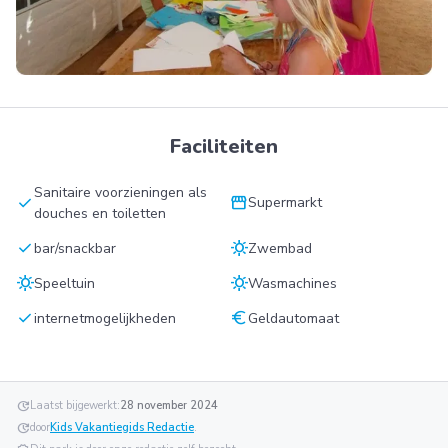
Faciliteiten
Sanitaire voorzieningen als
check
storefront
Supermarkt
douches en toiletten
check
sunny
bar/snackbar
Zwembad
sunny
sunny
Speeltuin
Wasmachines
check
euro
internetmogelijkheden
Geldautomaat
update
Laatst bijgewerkt:
28 november 2024
update
door
Kids Vakantiegids Redactie
.