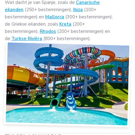
Wat dacht je van Spanje, zoals de
Canarische
eilanden
(250+ bestemmingen),
Ibiza
(100+
bestemmingen) en
Mallorca
(300+ bestemmingen);
de Griekse eilanden, zoals
Kreta
(200+
bestemmingen),
Rhodos
(200+ bestemmingen) en
de
Turkse Rivièra
(800+ bestemmingen).