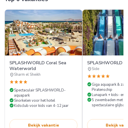
SPLASHWORLD Coral Sea
SPLASHWORLD Ali
Waterworld
location_on
Side
location_on
Sharm el Sheikh
star
star
star
star
star
star
star
star
star
check_circle
Giga aquapark & za
check_circle
Piratenschip
Spectaculair SPLASHWORLD-
check_circle
Lunapark + kids- en t
aquapark
check_circle
check_circle
5 zwembaden met cra
Snorkelen voor het hotel
check_circle
spectaculaire glijban
Kidsclub voor kids van 4-12 jaar
Bekijk vakantie
Bekijk vak