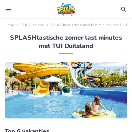
menu
search
Home
TUI Duitsland
SPLASHtastische zomer last minutes met TUI Dui
SPLASHtastische zomer last minutes
met TUI Duitsland
Top 6 vakanties