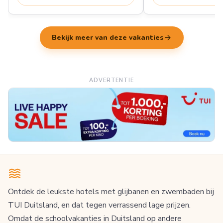
arrow_forward
Bekijk meer van deze vakanties
ADVERTENTIE
Ontdek de leukste hotels met glijbanen en zwembaden bij
TUI Duitsland, en dat tegen verrassend lage prijzen.
Omdat de schoolvakanties in Duitsland op andere