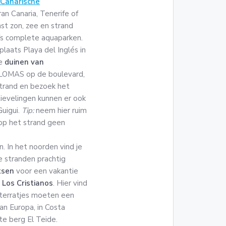
Canarische
ran Canaria, Tenerife of
st zon, zee en strand
lfs complete aquaparken.
laats Playa del Inglés in
de
duinen van
ALOMAS op de boulevard,
 strand en bezoek het
tievelingen kunnen er ook
Guigui.
Tip:
neem hier ruim
op het strand geen
. In het noorden vind je
e stranden prachtig
tsen
voor een vakantie
Los Cristianos
. Hier vind
aterratjes moeten een
n Europa, in Costa
e berg El Teide.