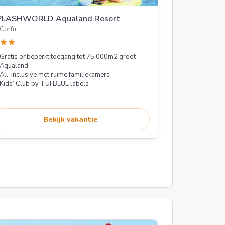
PLASHWORLD Aqualand Resort
Corfu
star
star
Gratis onbeperkt toegang tot 75.000m2 groot
Aqualand
All-inclusive met ruime familiekamers
Kids’ Club by TUI BLUE labels
Bekijk vakantie