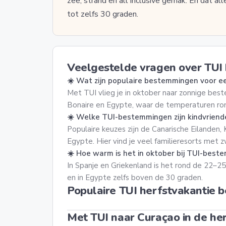
zee, strand en all inclusive gemak. En dat a
tot zelfs 30 graden.
Veelgestelde vragen over TUI 
☀️ Wat zijn populaire bestemmingen voor ee
Met TUI vlieg je in oktober naar zonnige bes
Bonaire en Egypte, waar de temperaturen ron
☀️ Welke TUI-bestemmingen zijn kindvriendel
Populaire keuzes zijn de Canarische Eilanden, 
Egypte. Hier vind je veel familieresorts me
☀️ Hoe warm is het in oktober bij TUI-bes
In Spanje en Griekenland is het rond de 22–2
en in Egypte zelfs boven de 30 graden.
Populaire TUI herfstvakantie
Met TUI naar Curaçao in de he