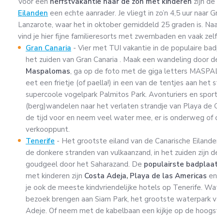
Voor een
herfstvakantie naar de zon met kinderen
zijn de
Eilanden
een echte aanrader. Je vliegt in zo’n 4,5 uur naar G
Lanzarote, waar het in oktober gemiddeld 25 graden is. Naa
vind je hier fijne familieresorts met zwembaden en vaak ze
Gran Canaria
- Vier met TUI vakantie in de populaire badp
het zuiden van Gran Canaria . Maak een wandeling door 
Maspalomas
, ga op de foto met de giga letters MASP
eet een frietje (of paella!) in een van de tentjes aan het
supercoole vogelpark Palmitos Park. Avonturiers en spor
(berg)wandelen naar het verlaten strandje van Playa de 
de tijd voor en neem veel water mee, er is onderweg of 
verkooppunt.
Tenerife
- Het grootste eiland van de Canarische Eilanden
de donkere stranden van vulkaanzand, in het zuiden zijn d
goudgeel door het Saharazand. De
populairste badplaa
met kinderen zijn
Costa Adeja, Playa de las Americas
en
je ook de meeste kindvriendelijke hotels op Tenerife. W
bezoek brengen aan Siam Park, het grootste waterpark va
Adeje. Of neem met de kabelbaan een kijkje op de hoogst