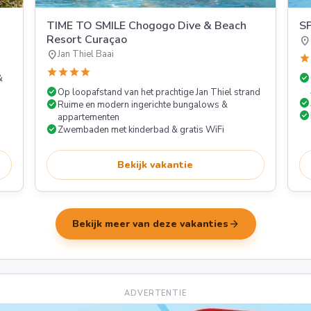
TIME TO SMILE Chogogo Dive & Beach
S
Resort Curaçao
location_on
location_on
Jan Thiel Baai
star
star
star
star
star
check_circle
&
check_circle
Op loopafstand van het prachtige Jan Thiel strand
check_circle
check_circle
Ruime en modern ingerichte bungalows &
check_circle
appartementen
check_circle
Zwembaden met kinderbad & gratis WiFi
Bekijk vakantie
arrow_forward
Bekijk meer van deze vakanties
ADVERTENTIE