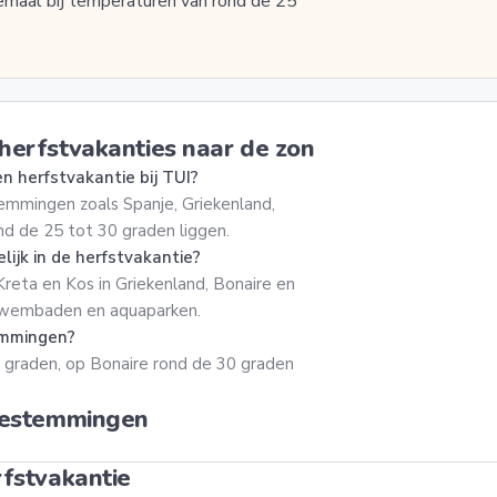
llemaal bij temperaturen van rond de 25
herfstvakanties naar de zon
n herfstvakantie bij TUI?
temmingen zoals Spanje, Griekenland,
d de 25 tot 30 graden liggen.
ijk in de herfstvakantie?
Kreta en Kos in Griekenland, Bonaire en
t zwembaden en aquaparken.
temmingen?
5 graden, op Bonaire rond de 30 graden
 bestemmingen
rfstvakantie