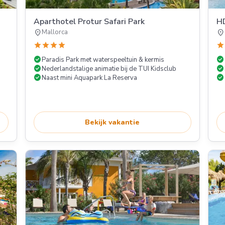
Aparthotel Protur Safari Park
HD
location_on
location_on
Mallorca
star
star
star
star
star
check_circle
check_circle
Paradis Park met waterspeeltuin & kermis
check_circle
check_circle
Nederlandstalige animatie bij de TUI Kidsclub
check_circle
check_circle
Naast mini Aquapark La Reserva
Bekijk vakantie