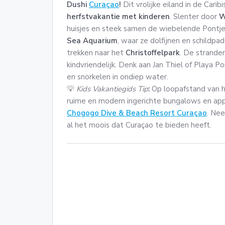
Dushi
Curaçao
!
Dit vrolijke eiland in de Cari
herfstvakantie met kinderen
. Slenter door
W
huisjes en steek samen de wiebelende Pontjes
Sea Aquarium
, waar ze dolfijnen en schildpa
trekken naar het
Christoffelpark
. De stranden
kindvriendelijk. Denk aan Jan Thiel of Playa 
en snorkelen in ondiep water.
💡
Kids Vakantiegids Tip
:
Op loopafstand van he
ruime en modern ingerichte bungalows en a
Chogogo Dive & Beach Resort Curaçao
. Ne
al het moois dat Curaçao te bieden heeft.