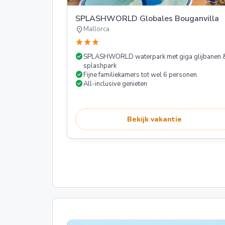
SPLASHWORLD Globales Bouganvilla
location_on
Mallorca
star
star
star
check_circle
SPLASHWORLD waterpark met giga glijbanen 
splashpark
check_circle
Fijne familiekamers tot wel 6 personen
check_circle
All-inclusive genieten
Bekijk vakantie