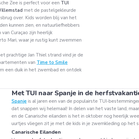
bische Zee is perfect voor een
TUI
illemstad
met de pastelgekleurde
brug over. Kids worden blij van het
dden kunnen zien, en natuurliefhebbers
 van Curaçao zijn heerlijk
Porto Mari, waar je rustig kunt zwemmen
t prachtige Jan Thiel strand vind je de
ppartementen van
Time to Smile
em een duik in het zwembad en ontdek
Met TUI naar Spanje in de herfstvakanti
Spanje
is al jaren een van de populairste TUI-bestemmingen
dat snappen wij helemaal! In delen van het vaste land, maa
en de Canarische eilanden is het in oktober nog heerlijk wee
uurtjes vliegen zit je met de kids in je zwemkleding op het s
Canarische Eilanden