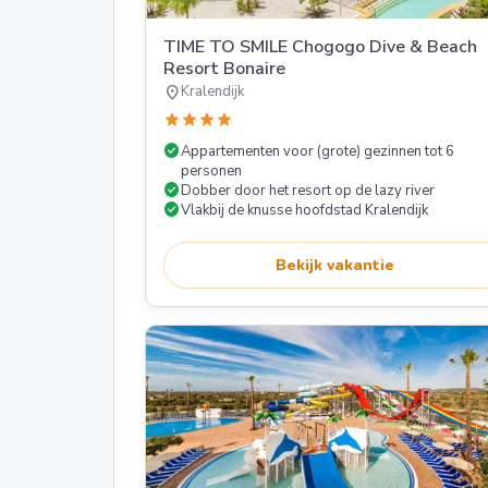
TIME TO SMILE Chogogo Dive & Beach
Resort Bonaire
location_on
Kralendijk
star
star
star
star
check_circle
Appartementen voor (grote) gezinnen tot 6
personen
check_circle
Dobber door het resort op de lazy river
check_circle
Vlakbij de knusse hoofdstad Kralendijk
Bekijk vakantie