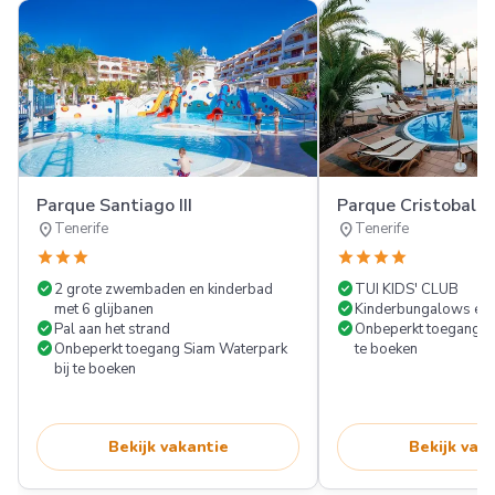
Parque Santiago III
Parque Cristobal T
location_on
location_on
Tenerife
Tenerife
star
star
star
star
star
star
star
check_circle
check_circle
2 grote zwembaden en kinderbad
TUI KIDS' CLUB
check_circle
met 6 glijbanen
Kinderbungalows en k
check_circle
check_circle
Pal aan het strand
Onbeperkt toegang tot
check_circle
Onbeperkt toegang Siam Waterpark
te boeken
bij te boeken
Bekijk vakantie
Bekijk vak