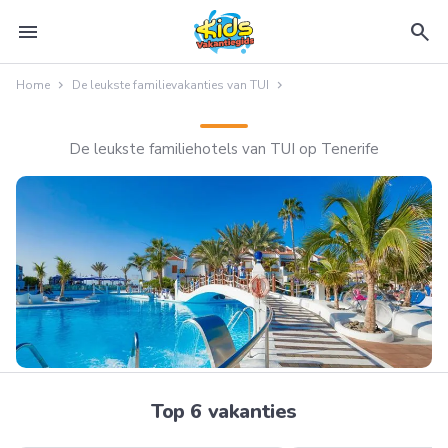
menu
search
Home
De leukste familievakanties van TUI
De leukste familiehotels van TUI op Tenerife
Top 6 vakanties