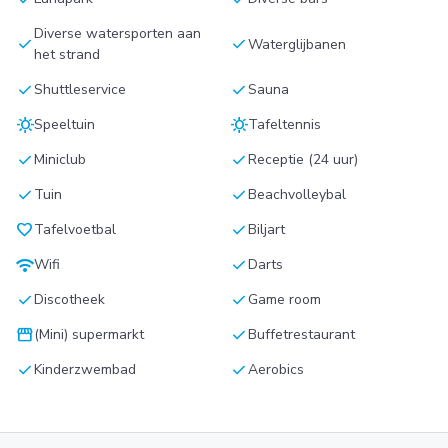
Diverse watersporten aan
check
check
Waterglijbanen
het strand
check
check
Shuttleservice
Sauna
sunny
sunny
Speeltuin
Tafeltennis
check
check
Miniclub
Receptie (24 uur)
check
check
Tuin
Beachvolleybal
favorite
check
Tafelvoetbal
Biljart
wifi
check
Wifi
Darts
check
check
Discotheek
Game room
storefront
check
(Mini) supermarkt
Buffetrestaurant
check
check
Kinderzwembad
Aerobics