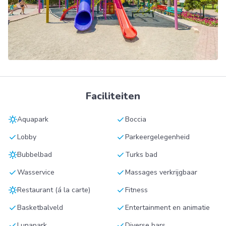
Faciliteiten
sunny
check
Aquapark
Boccia
check
check
Lobby
Parkeergelegenheid
sunny
check
Bubbelbad
Turks bad
check
check
Wasservice
Massages verkrijgbaar
sunny
check
Restaurant (á la carte)
Fitness
check
check
Basketbalveld
Entertainment en animatie
check
check
Lunapark
Diverse bars