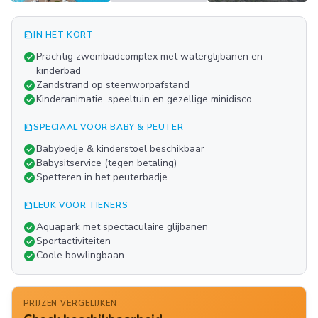
summarize
IN HET KORT
Meer
check_circle
Prachtig zwembadcomplex met waterglijbanen en
FOTO'S
kinderbad
check_circle
Zandstrand op steenworpafstand
check_circle
Kinderanimatie, speeltuin en gezellige minidisco
summarize
SPECIAAL VOOR BABY & PEUTER
check_circle
Babybedje & kinderstoel beschikbaar
check_circle
Babysitservice (tegen betaling)
check_circle
Spetteren in het peuterbadje
summarize
LEUK VOOR TIENERS
check_circle
Aquapark met spectaculaire glijbanen
check_circle
Sportactiviteiten
check_circle
Coole bowlingbaan
PRIJZEN VERGELIJKEN