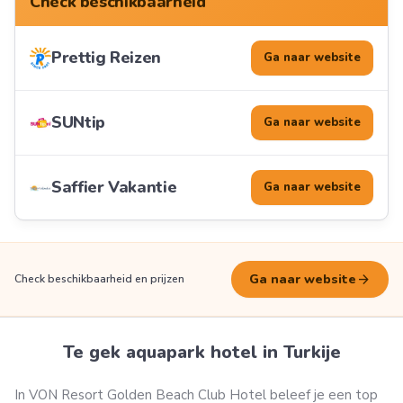
Check beschikbaarheid
Prettig Reizen
Ga naar website
SUNtip
Ga naar website
Saffier Vakantie
Ga naar website
arrow_forward
Ga naar website
Check beschikbaarheid en prijzen
Te gek aquapark hotel in Turkije
In VON Resort Golden Beach Club Hotel beleef je een top