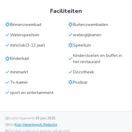
Faciliteiten
sunny
sunny
Binnenzwembad
Buitenzwembaden
check
check
Waterspeeltuin
waterglijbanen
check
sunny
miniclub(3-12 jaar)
Speeltuin
Kinderstoelen en buffet in
sunny
check
Kinderbad
het restaurant
check
check
minimarkt
Discotheek
check
sunny
Tv-kamer
Poolbar
check
sport en entertainment
update
Laatst bijgewerkt:
20 juni 2025
update
door
Kids Vakantiegids Redactie
.
verified
Dit park is door onze redactie zelf bezocht.