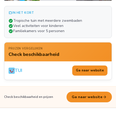
summarize
IN HET KORT
Meer
check_circle
Tropische tuin met meerdere zwembaden
FOTO'S
check_circle
Veel activiteiten voor kinderen
check_circle
Familiekamers voor 5 personen
PRIJZEN VERGELIJKEN
Check beschikbaarheid
TUI
Ga naar website
arrow_forward
Ga naar website
Check beschikbaarheid en prijzen