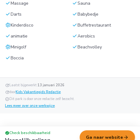
check
check
Massage
Sauna
check
check
Darts
Babybedje
sunny
check
Kinderdisco
Buffetrestaurant
check
check
animatie
Aerobics
sunny
check
Minigolf
Beachvolley
check
Boccia
update
Laatst bijgewerkt:
13 januari 2026
update
door
Kids Vakantiegids Redactie
.
verified
Dit park is door onze redactie zelf bezocht.
Lees meer over onze werkwijze
.
check_circle
Check beschikbaarheid
arrow_forward
Ga naar website