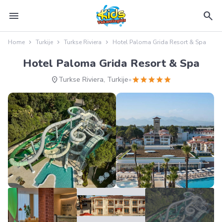
menu
search
Home
Turkije
Turkse Riviera
Hotel Paloma Grida Resort & Spa
Hotel Paloma Grida Resort & Spa
location_on
star
star
star
star
star
Turkse Riviera, Turkije
•