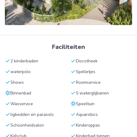
Faciliteiten
check
check
2 kinderbaden
Discotheek
check
check
waterpolo
Spelletjes
check
check
Shows
Roomservice
sunny
check
Binnenbad
5 waterglijbanen
check
sunny
Wasservice
Speeltuin
check
check
ligbedden en parasols
Aquarobics
check
check
Schoonheidsalon
Kinderoppas
check
check
Kidsclub
Kinderbad binnen