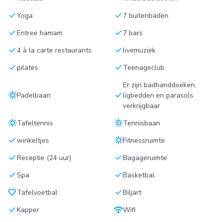
check
check
Yoga
7 buitenbaden
check
check
Entree hamam
7 bars
check
check
4 à la carte restaurants
livemuziek
check
check
pilates
Teenageclub
Er zijn badhanddoeken,
sunny
check
Padelbaan
ligbedden en parasols
verkrijgbaar
sunny
sunny
Tafeltennis
Tennisbaan
check
sunny
winkeltjes
Fitnessruimte
check
check
Receptie (24 uur)
Bagageruimte
check
check
Spa
Basketbal
favorite
check
Tafelvoetbal
Biljart
check
wifi
Kapper
Wifi