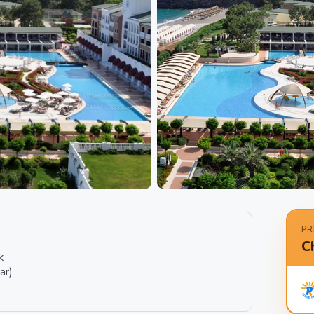
PR
C
k
ar)