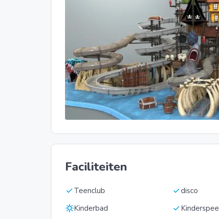
Faciliteiten
check
check
Teenclub
disco
sunny
check
Kinderbad
Kinderspee