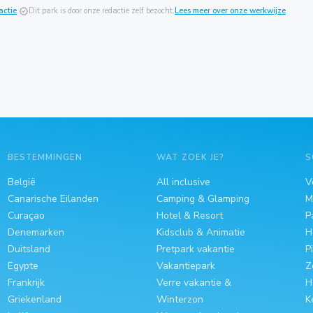
actie
.
verified
Dit park is door onze redactie zelf bezocht.
Lees meer over onze werkwijze
.
BESTEMMINGEN
WAT ZOEK JE?
S
België
All inclusive
V
Canarische Eilanden
Camping & Glamping
M
Curaçao
Hotel & Resort
P
Denemarken
Kidsclub & Animatie
H
Duitsland
Pretpark vakantie
P
Egypte
Vakantiepark
Z
Frankrijk
Verre vakantie &
H
Griekenland
Winterzon
K