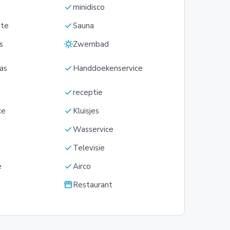
check
minidisco
check
mte
Sauna
sunny
s
Zwembad
check
ras
Handdoekenservice
check
receptie
check
ce
Kluisjes
check
Wasservice
check
Televisie
check
e
Airco
storefront
Restaurant