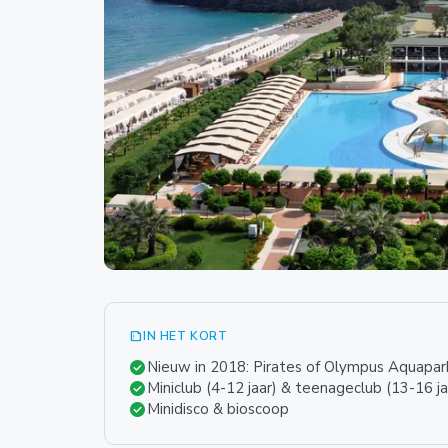
summarize
IN HET KORT
check_circle
Nieuw in 2018: Pirates of Olympus Aquapar
check_circle
Miniclub (4-12 jaar) & teenageclub (13-16 ja
check_circle
Minidisco & bioscoop