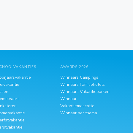
CHOOLVAKANTIES
AWARDS 2026
oorjaarsvakantie
Winnaars Campings
eivakantie
Winnaars Familiehotels
asen
Winnaars Vakantieparken
emelvaart
Winnaar
inksteren
Vakantiemascotte
omervakantie
Winnaar per thema
erfstvakantie
erstvakantie