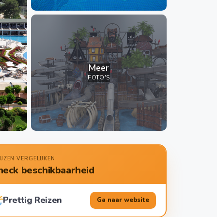
Meer
FOTO'S
IJZEN VERGELIJKEN
heck beschikbaarheid
Prettig Reizen
Ga naar website