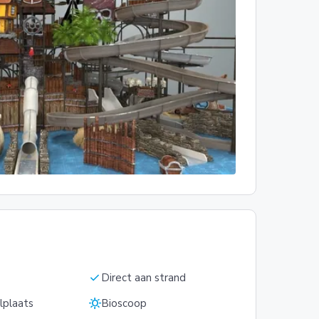
check
Direct aan strand
sunny
lplaats
Bioscoop