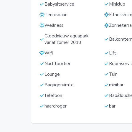
check
check
Babysitservice
Miniclub
sunny
sunny
Tennisbaan
Fitnessrui
sunny
sunny
Wellness
Zonneterra
Gloednieuw aquapark
check
check
Balkon/ter
vanaf zomer 2018
wifi
check
Wifi
Lift
check
check
Nachtportier
Roomservi
check
check
Lounge
Tuin
check
check
Bagageruimte
minibar
check
check
telefoon
Bad/douch
check
check
haardroger
bar