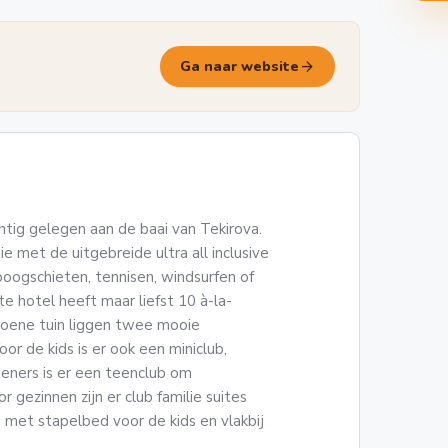
arrow_forward
Ga naar website
chtig gelegen aan de baai van Tekirova.
ie met de uitgebreide ultra all inclusive
 boogschieten, tennisen, windsurfen of
e hotel heeft maar liefst 10 à-la-
groene tuin liggen twee mooie
r de kids is er ook een miniclub,
tieners is er een teenclub om
 gezinnen zijn er club familie suites
 met stapelbed voor de kids en vlakbij