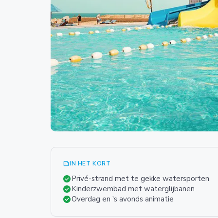
summarize
IN HET KORT
check_circle
Privé-strand met te gekke watersporten
check_circle
Kinderzwembad met waterglijbanen
check_circle
Overdag en 's avonds animatie