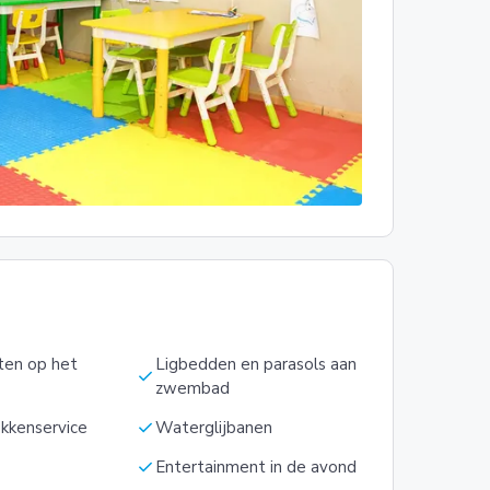
ten op het
Ligbedden en parasols aan
check
zwembad
check
kkenservice
Waterglijbanen
check
Entertainment in de avond