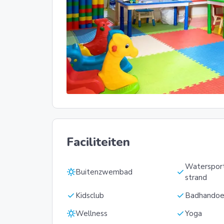
Faciliteiten
Waterspor
sunny
check
Buitenzwembad
strand
check
check
Kidsclub
Badhandoe
sunny
check
Wellness
Yoga