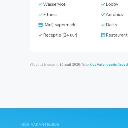
check
check
Wasservice
Lobby
check
check
Fitness
Aerobics
storefront
check
(Mini) supermarkt
Darts
check
storefront
Receptie (24 uur)
Restaurant
update
Laatst bijgewerkt:
30 april 2026
update
door
Kids Vakantiegids Redact
KIDS VAKANTIEGIDS