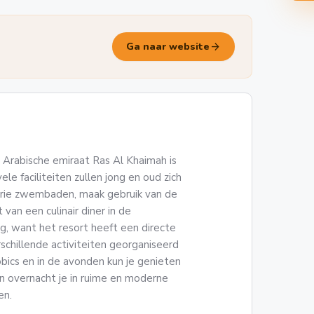
arrow_forward
Ga naar website
Arabische emiraat Ras Al Khaimah is
le faciliteiten zullen jong en oud zich
drie zwembaden, maak gebruik van de
van een culinair diner in de
eg, want het resort heeft een directe
schillende activiteiten georganiseerd
obics en in de avonden kun je genieten
n overnacht je in ruime en moderne
en.