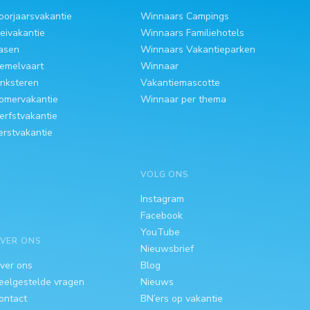
oorjaarsvakantie
Winnaars Campings
eivakantie
Winnaars Familiehotels
asen
Winnaars Vakantieparken
emelvaart
Winnaar
inksteren
Vakantiemascotte
omervakantie
Winnaar per thema
erfstvakantie
erstvakantie
VOLG ONS
Instagram
Facebook
YouTube
VER ONS
Nieuwsbrief
ver ons
Blog
eelgestelde vragen
Nieuws
ontact
BN’ers op vakantie