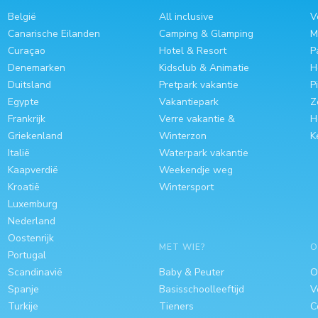
België
All inclusive
V
Canarische Eilanden
Camping & Glamping
M
Curaçao
Hotel & Resort
P
Denemarken
Kidsclub & Animatie
H
Duitsland
Pretpark vakantie
P
Egypte
Vakantiepark
Z
Frankrijk
Verre vakantie &
H
Griekenland
Winterzon
K
Italië
Waterpark vakantie
Kaapverdië
Weekendje weg
Kroatië
Wintersport
Luxemburg
Nederland
Oostenrijk
MET WIE?
O
Portugal
Scandinavië
Baby & Peuter
O
Spanje
Basisschoolleeftijd
V
Turkije
Tieners
C