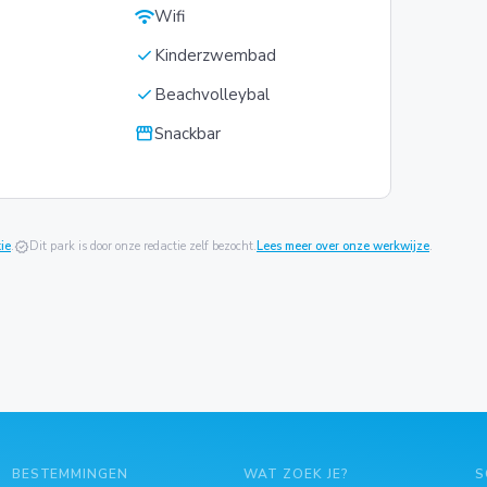
wifi
Wifi
check
Kinderzwembad
check
Beachvolleybal
storefront
Snackbar
ie
.
verified
Dit park is door onze redactie zelf bezocht.
Lees meer over onze werkwijze
.
BESTEMMINGEN
WAT ZOEK JE?
S