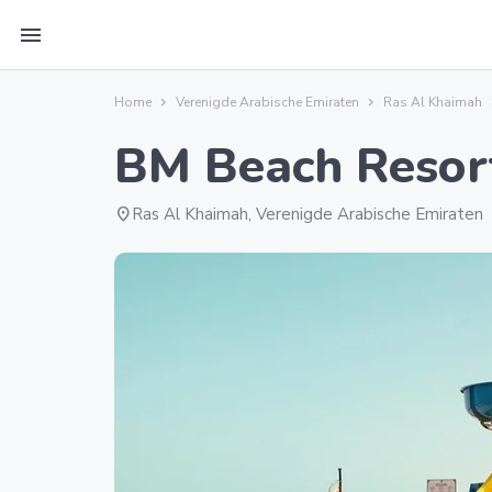
menu
Home
Verenigde Arabische Emiraten
Ras Al Khaimah
BM Beach Resor
location_on
Ras Al Khaimah, Verenigde Arabische Emiraten