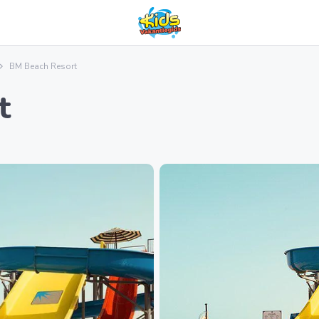
BM Beach Resort
t