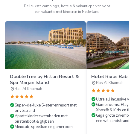
De leukste campings, hotels & vakantieparken voor
een vakantie met kinderen in Nederland
DoubleTree by Hilton Resort &
Hotel Rixos Bab Al
Spa Marjan Island
location_on
Ras Al Khaimah
location_on
Ras Al Khaimah
star
star
star
star
star
star
star
star
star
star
check_circle
Ultra all inclusive vij
check_circle
check_circle
Game rooms: PlaySta
Super-de-luxe 5-sterrenresort met
Xbox® & Kids en tien
privéstrand
check_circle
check_circle
Giga grote zwembade
Aparte kinderzwembaden met
een wit zandstrand
piratenboot & glijbaan
check_circle
Miniclub, speeltuin en gameroom