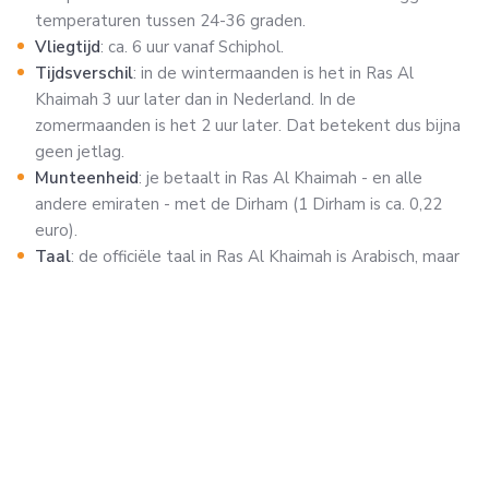
temperaturen tussen 24-36 graden.
Vliegtijd
: ca. 6 uur vanaf Schiphol.
Tijdsverschil
: in de wintermaanden is het in Ras Al
Khaimah 3 uur later dan in Nederland. In de
zomermaanden is het 2 uur later. Dat betekent dus bijna
geen jetlag.
Munteenheid
: je betaalt in Ras Al Khaimah - en alle
andere emiraten - met de Dirham (1 Dirham is ca. 0,22
euro).
Taal
: de officiële taal in Ras Al Khaimah is Arabisch, maar
vrijwel overal wordt goed Engels gesproken.
Vaccinaties
: Vaccinnaties tegen DTP en Hepatitis A
worden aanbevolen. Wanneer je langer blijft dan 2 weken
wordt ook een vaccinatie tegen Buiktyfus aangeraden.
Aan de hand van jullie reisschema kan bepaald worden
welke vaccinaties van toepassing zijn.