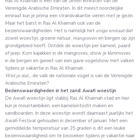
Ras Al Khaimah is een van de zeven emiraten van de
Verenigde Arabische Emiraten. In dit meest noordelijke
emiraat kun je prima een strandvakantie vieren met je gezin.
Maar het barst in Ras Al Khaimah ook van de
bezienswaardigheden. Het is namelijk het
enige emiraat
dat
zowel woestijn, groene natuur,
mangroven
en bergen op zijn
grondgebied heeft. Ontdek de woestijn per kameel, paard
of jeep. Kom kajakken in de mangroves, show je klimmoves
in de bergen en geniet van een gave vogelshow met valken
tijdens je vakantie in Ras Al Khaimah.
Wist je dat…
de valk de nationale vogel is van de Verenigde
Arabische Emiraten?
Bezienswaardigheden in het zand: Awafi woestijn
De Awafi woestijn ligt vlakbij Ras Al Khaimah stad en hier
kun je mountainbiken, een kamelentocht maken en
sandboarden. In deze woestijn wordt daarnaast jaarlijks het
Awafi Festival gehouden in december of januari. Met een
gemiddelde temperatuur van 25 graden is dit een leuke
bezienswaardigheid om te bezoeken tijdens je vakantie naar