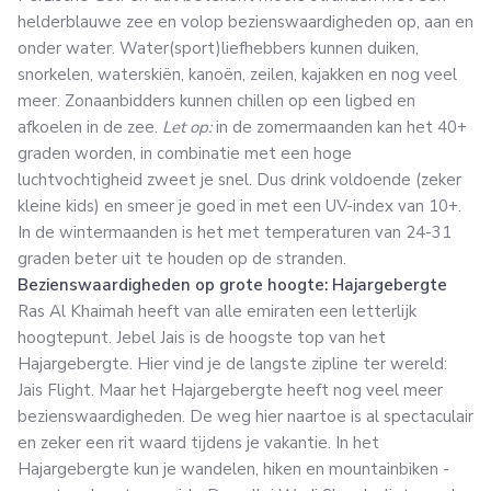
helderblauwe zee en volop bezienswaardigheden op, aan en
onder water. Water(sport)liefhebbers kunnen duiken,
snorkelen, waterskiën, kanoën, zeilen, kajakken en nog veel
meer. Zonaanbidders kunnen chillen op een ligbed en
afkoelen in de zee.
Let op:
in de zomermaanden kan het 40+
graden worden, in combinatie met een hoge
luchtvochtigheid zweet je snel. Dus drink voldoende (zeker
kleine kids) en smeer je goed in met een UV-index van 10+.
In de wintermaanden is het met temperaturen van 24-31
graden beter uit te houden op de stranden.
Bezienswaardigheden op grote hoogte: Hajargebergte
Ras Al Khaimah heeft van alle emiraten een letterlijk
hoogtepunt. Jebel Jais is de hoogste top van het
Hajargebergte. Hier vind je de langste zipline ter wereld:
Jais Flight. Maar het Hajargebergte heeft nog veel meer
bezienswaardigheden. De weg hier naartoe is al spectaculair
en zeker een rit waard tijdens je vakantie. In het
Hajargebergte kun je wandelen, hiken en mountainbiken -