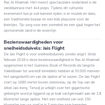
Ras Al Khaimah. Het meest spectaculaire onderdeel is de
zandduinrace met 4x4 jeeps. Tijdens dit culturele
evenement kun je ook kameel rijden, is er muziek en dans,
een traditionele bazaar en een kids playzone voor de
kleintjes.
Tip:
zorg voor een zonnebril en een sjaal tegen het
opstuivende zand in de woestijn.
Bezienswaardigheden voor
snelheidsduivels: Jais Flight
De Jais Flight is voor snelheidsduivels zonder angst. Sinds
februari 2018 is deze bezienswaardigheid in Ras Al Khaimah
opgenomen in het Guinness Book of Records als langste
tokkelbaan ter wereld! Inmiddels hebben al 30.000 mensen
het aangedurfd om van de zipline af te suizen. De Jais Flight
start op 1680 meter boven zeeniveau, op de top van de
Jebel Jais-berg. Terwijl je uitkijkt over het gigantische
gebergte word je liggend op je buik vastgemaakt aan de 2,8
kilometer lange zipline. Met een snelheid van wel 150
kilometer per uur zoef je in 3 minuten naar beneden.