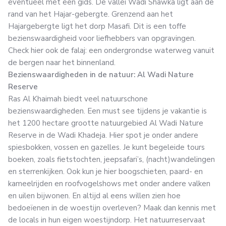
eventueel met een gids. De vallei Wadi Shawka ligt aan de
rand van het Hajar-gebergte. Grenzend aan het
Hajargebergte ligt het dorp Masafi. Dit is een toffe
bezienswaardigheid voor liefhebbers van opgravingen.
Check hier ook de falaj: een ondergrondse waterweg vanuit
de bergen naar het binnenland.
Bezienswaardigheden in de natuur: Al Wadi Nature
Reserve
Ras Al Khaimah biedt veel natuurschone
bezienswaardigheden. Een must see tijdens je vakantie is
het 1200 hectare grootte natuurgebied Al Wadi Nature
Reserve in de Wadi Khadeja. Hier spot je onder andere
spiesbokken, vossen en gazelles. Je kunt begeleide tours
boeken, zoals fietstochten, jeepsafari’s, (nacht)wandelingen
en sterrenkijken. Ook kun je hier boogschieten, paard- en
kameelrijden en roofvogelshows met onder andere valken
en uilen bijwonen. En altijd al eens willen zien hoe
bedoeïenen in de woestijn overleven? Maak dan kennis met
de locals in hun eigen woestijndorp. Het natuurreservaat