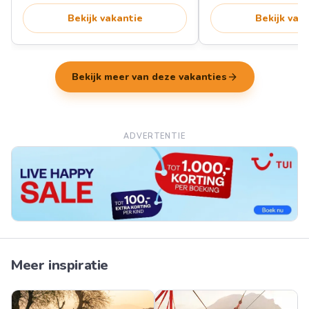
Bekijk vakantie
Bekijk vak
arrow_forward
Bekijk meer van deze vakanties
ADVERTENTIE
Meer inspiratie