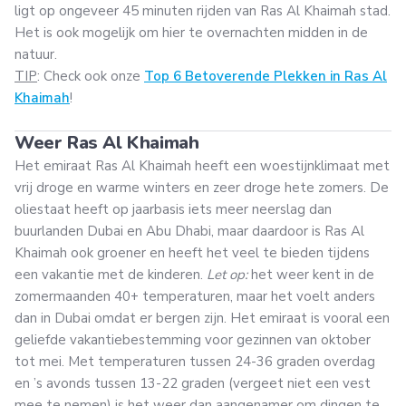
ligt op ongeveer 45 minuten rijden van Ras Al Khaimah stad.
Het is ook mogelijk om hier te overnachten midden in de
natuur.
TIP
: Check ook onze
Top 6 Betoverende Plekken in Ras Al
Khaimah
!
Weer Ras Al Khaimah
Het emiraat Ras Al Khaimah heeft een woestijnklimaat met
vrij droge en warme winters en zeer droge hete zomers. De
oliestaat heeft op jaarbasis iets meer neerslag dan
buurlanden Dubai en Abu Dhabi, maar daardoor is Ras Al
Khaimah ook groener en heeft het veel te bieden tijdens
een vakantie met de kinderen.
Let op:
het weer kent in de
zomermaanden 40+ temperaturen, maar het voelt anders
dan in Dubai omdat er bergen zijn. Het emiraat is vooral een
geliefde vakantiebestemming voor gezinnen van oktober
tot mei. Met temperaturen tussen 24-36 graden overdag
en ’s avonds tussen 13-22 graden (vergeet niet een vest
mee te nemen) is het weer dan aangenamer om dingen te