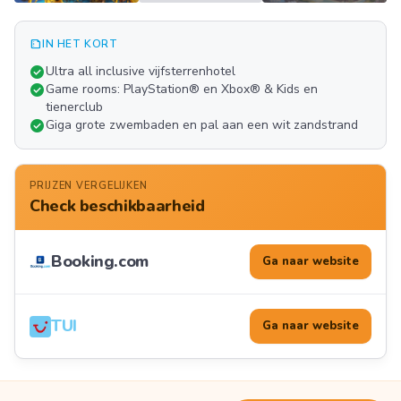
summarize
IN HET KORT
Meer
check_circle
Ultra all inclusive vijfsterrenhotel
FOTO'S
check_circle
Game rooms: PlayStation® en Xbox® & Kids en
tienerclub
check_circle
Giga grote zwembaden en pal aan een wit zandstrand
PRIJZEN VERGELIJKEN
Check beschikbaarheid
Booking.com
Ga naar website
TUI
Ga naar website