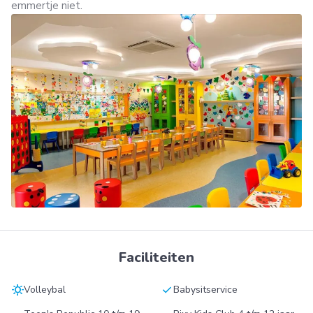
emmertje niet.
Faciliteiten
sunny
check
Volleybal
Babysitservice