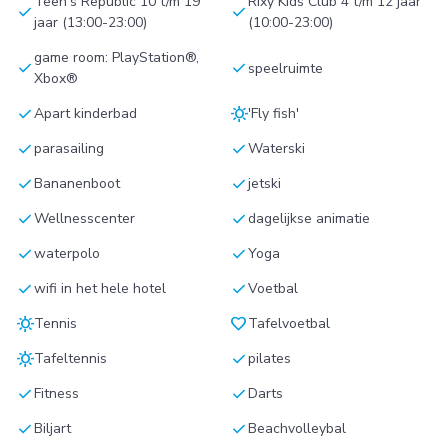
Teen's Republic 10 t/m 19
Rixy Kids Club 4 t/m 12 jaar
check
check
jaar (13:00-23:00)
(10:00-23:00)
game room: PlayStation®,
check
check
speelruimte
Xbox®
check
sunny
Apart kinderbad
'Fly fish'
check
check
parasailing
Waterski
check
check
Bananenboot
jetski
check
check
Wellnesscenter
dagelijkse animatie
check
check
waterpolo
Yoga
check
check
wifi in het hele hotel
Voetbal
sunny
favorite
Tennis
Tafelvoetbal
sunny
check
Tafeltennis
pilates
check
check
Fitness
Darts
check
check
Biljart
Beachvolleybal