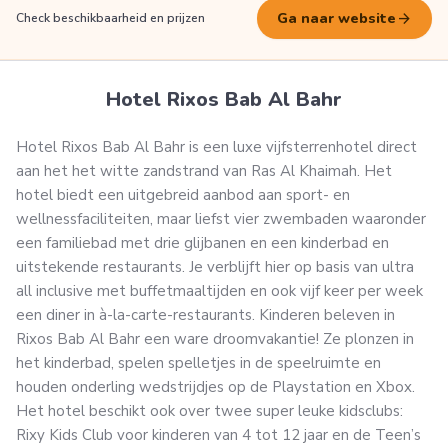
arrow_forward
Ga naar website
Check beschikbaarheid en prijzen
Hotel Rixos Bab Al Bahr
Hotel Rixos Bab Al Bahr is een luxe vijfsterrenhotel direct
aan het het witte zandstrand van Ras Al Khaimah. Het
hotel biedt een uitgebreid aanbod aan sport- en
wellnessfaciliteiten, maar liefst vier zwembaden waaronder
een familiebad met drie glijbanen en een kinderbad en
uitstekende restaurants. Je verblijft hier op basis van ultra
all inclusive met buffetmaaltijden en ook vijf keer per week
een diner in à-la-carte-restaurants. Kinderen beleven in
Rixos Bab Al Bahr een ware droomvakantie! Ze plonzen in
het kinderbad, spelen spelletjes in de speelruimte en
houden onderling wedstrijdjes op de Playstation en Xbox.
Het hotel beschikt ook over twee super leuke kidsclubs:
Rixy Kids Club voor kinderen van 4 tot 12 jaar en de Teen’s