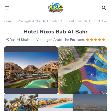
menu
search
Home
Verenigde Arabische Emiraten
Ras Al Khaimah
Hotel Rixos 
Hotel Rixos Bab Al Bahr
location_on
star
star
star
star
star
Ras Al Khaimah, Verenigde Arabische Emiraten
•