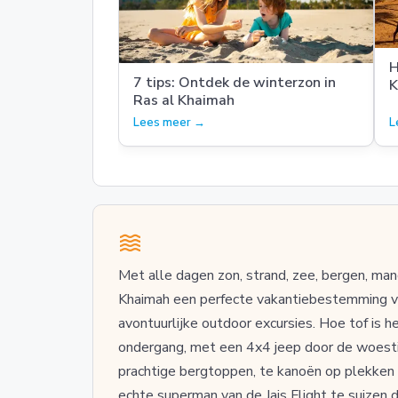
H
7 tips: Ontdek de winterzon in
K
Ras al Khaimah
Lees meer →
L
Met alle dagen zon, strand, zee, bergen, man
Khaimah een perfecte vakantiebestemming voo
avontuurlijke outdoor excursies. Hoe tof is h
ondergang, met een 4x4 jeep door de woestij
prachtige bergtoppen, te kanoën op plekken 
echte superman van de Jais Flight te suizen 