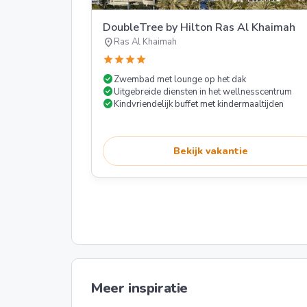
DoubleTree by Hilton Ras Al Khaimah
location_on
Ras Al Khaimah
star
star
star
star
check_circle
Zwembad met lounge op het dak
check_circle
Uitgebreide diensten in het wellnesscentrum
check_circle
Kindvriendelijk buffet met kindermaaltijden
Bekijk vakantie
Meer inspiratie