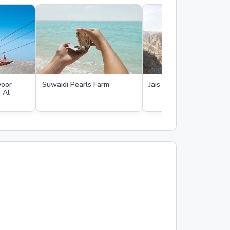
voor
Suwaidi Pearls Farm
Jais Flight Zipline
 Al