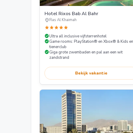
Hotel Rixos Bab Al Bahr
location_on
Ras Al Khaimah
star
star
star
star
star
check_circle
Ultra all inclusive vijfsterrenhotel
check_circle
Game rooms: PlayStation® en Xbox® & Kids e
tienerclub
check_circle
Giga grote zwembaden en pal aan een wit
zandstrand
Bekijk vakantie