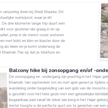
in canyoning doen bij Wadi Shawka. Dit
tuurlijke waterpool, waar je dit
 De drie kilometer lange trip duurt een
hikt voor gezinnen die graag in en op
safari, jump in de meest coole wateren
oen met kids) en klim en klauter door de
ning als hiken en je komt onderweg de
 Khaimah. Pas op dat je telefoon en
Balcony hike bij zonsopgang en/of -ond
De zonsopgang en -ondergang zijn prachtig in het Hajar-ge
Khaimah. Van september tot en met april geniet je tijdens 
wandeling onder begeleiding van een gids van de mooiste u
is geschikt voor het hele gezin met een geleidelijke klim/da
begaanbaar pad vanaf de Jebel Jais berg in het Hajar gebe
meter hoogte is de perfecte spot om te genieten van een 