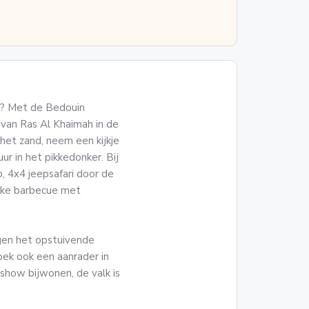
en? Met de Bedouin
 van Ras Al Khaimah in de
het zand, neem een kijkje
ur in het pikkedonker. Bij
o, 4x4 jeepsafari door de
ijke barbecue met
egen het opstuivende
oek ook een aanrader in
show bijwonen, de valk is