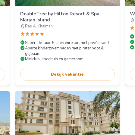
DoubleTree by Hilton Resort & Spa
Wa
Marjan Island
location_on
location_on
Ras Al Khaimah
star
star
star
star
star
star
check_circle
check_circle
n
check_circle
Super-de-luxe 5-sterrenresort met privéstrand
check_circle
check_circle
Aparte kinderzwembaden met piratenboot &
glijbaan
check_circle
Miniclub, speeltuin en gameroom
Bekijk vakantie