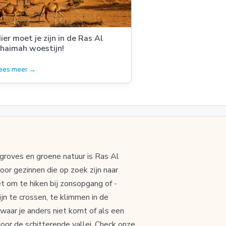
ier moet je zijn in de Ras Al
haimah woestijn!
ees meer →
groves en groene natuur is Ras Al
r gezinnen die op zoek zijn naar
et om te hiken bij zonsopgang of -
n te crossen, te klimmen in de
waar je anders niet komt of als een
door de schitterende vallei. Check onze