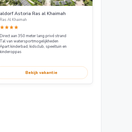
ldorf Astoria Ras al Khaimah
Ras Al Khaimah
star
star
star
star
Direct aan 350 meter lang privé strand
Tal van watersportmogelijkheden
Apart kinderbad, kidsclub, speeltuin en
kinderoppas
Bekijk vakantie