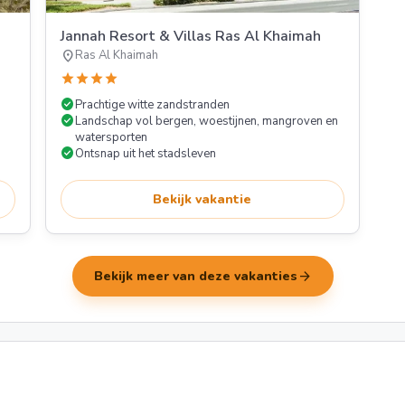
Jannah Resort & Villas Ras Al Khaimah
location_on
Ras Al Khaimah
star
star
star
star
check_circle
Prachtige witte zandstranden
check_circle
Landschap vol bergen, woestijnen, mangroven en
watersporten
check_circle
Ontsnap uit het stadsleven
Bekijk vakantie
arrow_forward
Bekijk meer van deze vakanties