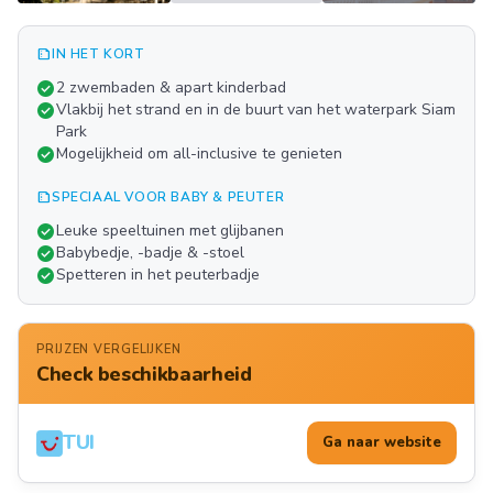
summarize
IN HET KORT
Meer
check_circle
2 zwembaden & apart kinderbad
FOTO'S
check_circle
Vlakbij het strand en in de buurt van het waterpark Siam
Park
check_circle
Mogelijkheid om all-inclusive te genieten
summarize
SPECIAAL VOOR BABY & PEUTER
check_circle
Leuke speeltuinen met glijbanen
check_circle
Babybedje, -badje & -stoel
check_circle
Spetteren in het peuterbadje
PRIJZEN VERGELIJKEN
Check beschikbaarheid
TUI
Ga naar website