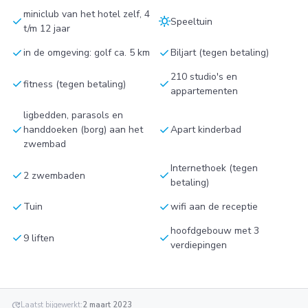
miniclub van het hotel zelf, 4
check
sunny
Speeltuin
t/m 12 jaar
check
check
in de omgeving: golf ca. 5 km
Biljart (tegen betaling)
210 studio's en
check
check
fitness (tegen betaling)
appartementen
ligbedden, parasols en
check
check
handdoeken (borg) aan het
Apart kinderbad
zwembad
Internethoek (tegen
check
check
2 zwembaden
betaling)
check
check
Tuin
wifi aan de receptie
hoofdgebouw met 3
check
check
9 liften
verdiepingen
update
Laatst bijgewerkt:
2 maart 2023