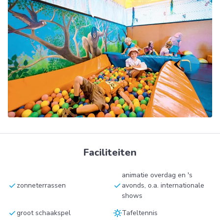
Faciliteiten
animatie overdag en 's
check
check
zonneterrassen
avonds, o.a. internationale
shows
check
sunny
groot schaakspel
Tafeltennis