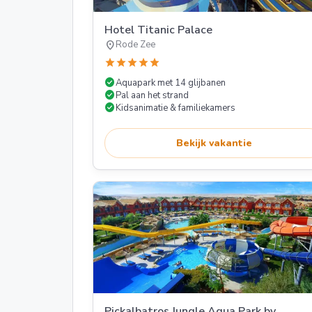
Hotel Titanic Palace
location_on
Rode Zee
star
star
star
star
star
check_circle
Aquapark met 14 glijbanen
check_circle
Pal aan het strand
check_circle
Kidsanimatie & familiekamers
Bekijk vakantie
Pickalbatros Jungle Aqua Park by