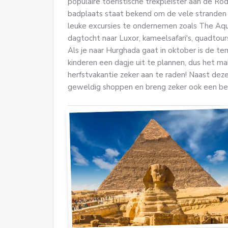
populaire toeristische trekpleister aan de R
badplaats staat bekend om de vele stranden 
leuke excursies te ondernemen zoals The Aqua
dagtocht naar Luxor, kameelsafari's, quadtours
Als je naar Hurghada gaat in oktober is de t
kinderen een dagje uit te plannen, dus het ma
herfstvakantie zeker aan te raden! Naast deze 
geweldig shoppen en breng zeker ook een be