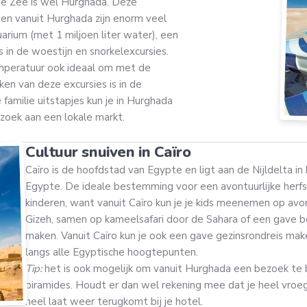
ode Zee is wel Hurghada. Deze
en vanuit Hurghada zijn enorm veel
rium (met 1 miljoen liter water), een
 in de woestijn en snorkelexcursies.
emperatuur ook ideaal om met de
ken van deze excursies is in de
familie uitstapjes kun je in Hurghada
zoek aan een lokale markt.
Cultuur snuiven in Caïro
Caïro is de hoofdstad van Egypte en ligt aan de Nijldelta i
Egypte. De ideale bestemming voor een avontuurlijke herf
kinderen, want vanuit Caïro kun je je kids meenemen op avo
Gizeh, samen op kameelsafari door de Sahara of een gave b
maken. Vanuit Caïro kun je ook een gave gezinsrondreis ma
langs alle Egyptische hoogtepunten.
Tip:
het is ook mogelijk om vanuit Hurghada een bezoek te
piramides. Houdt er dan wel rekening mee dat je heel vroe
heel laat weer terugkomt bij je hotel.