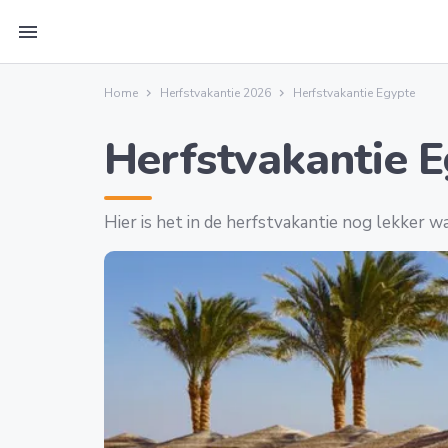
menu
Home
Herfstvakantie 2026
Herfstvakantie Egypte
Herfstvakantie 
Hier is het in de herfstvakantie nog lekker 