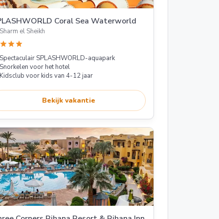
PLASHWORLD Coral Sea Waterworld
Sharm el Sheikh
star
star
star
Spectaculair SPLASHWORLD-aquapark
Snorkelen voor het hotel
Kidsclub voor kids van 4-12 jaar
Bekijk vakantie
ree Corners Rihana Resort & Rihana Inn