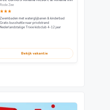
Rode Zee
star
star
star
Zwembaden met waterglijbanen & kinderbad
Gratis busshuttle naar privéstrand
Nederlandstalige Trixie kidsclub 4-12 jaar
Bekijk vakantie