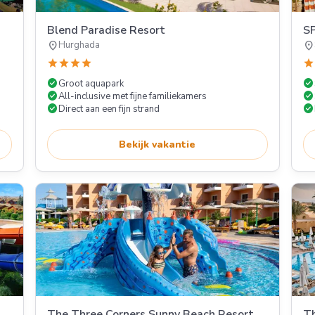
Blend Paradise Resort
S
location_on
location_on
Hurghada
star
star
star
star
star
check_circle
check_circle
Groot aquapark
check_circle
check_circle
All-inclusive met fijne familiekamers
check_circle
check_circle
Direct aan een fijn strand
Bekijk vakantie
The Three Corners Sunny Beach Resort
Th