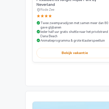
Neverland
location_on
Rode Zee
star
star
star
star
check_circle
Twee zwemparadijzen met samen meer dan 80
gave glijbanen
check_circle
Ieder half uur gratis shuttle naar het privéstrand
Dana Beach
check_circle
Animatieprogramma & grote klauterspeeltuin
Bekijk vakantie