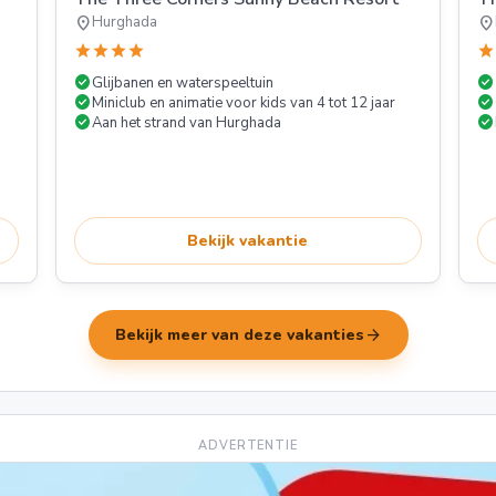
location_on
location_on
Hurghada
star
star
star
star
star
check_circle
check_circle
Glijbanen en waterspeeltuin
check_circle
check_circle
Miniclub en animatie voor kids van 4 tot 12 jaar
check_circle
check_circle
Aan het strand van Hurghada
Bekijk vakantie
arrow_forward
Bekijk meer van deze vakanties
ADVERTENTIE