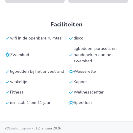
Faciliteiten
check
check
wifi in de openbare ruimtes
disco
ligbedden, parasols en
sunny
check
Zwembad
handdoeken aan het
zwembad
check
sunny
ligbedden bij het privéstrand
Wasserette
check
check
winkeltje
Kapper
check
check
Fitness
Wellnesscenter
check
sunny
miniclub 1 t/m 11 jaar
Speeltuin
update
Laatst bijgewerkt:
12 januari 2026