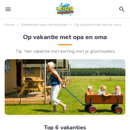
menu
search
Home
Weekendje weg met kinderen
Op vakantie met opa en oma
Op vakantie met opa en oma
Tip: Vier vakantie met korting met je grootouders
Top 6 vakanties