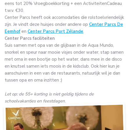
eens tot 20% Vroegboekkorting + een ActiviteitenCadeau
t.w.v. €30.
Center Parcs heeft ook accomodaties die rolstoelvriendelijk
zijn. Je vindt deze huisjes onder andere op
Center Parcs De
Eemhof
en
Center Parcs Port Zélande
.
Center Parcs faciliteiten
Suis samen met opa van de glijbaan in de Aqua Mundo,
snorkel en speur naar mooie visjes onder water, stap samen
met oma in een bootje op het water, dans mee in de disco
en knutsel samen iets moois in de kidsclub. Ook hier kun je
aanschuiven in een van de restaurants, natuurlijk wil je dan
tussen opa en oma inzitten ;)
Let op: de 55+ korting is niet geldig tijdens de
schoolvakanties en feestdagen
.