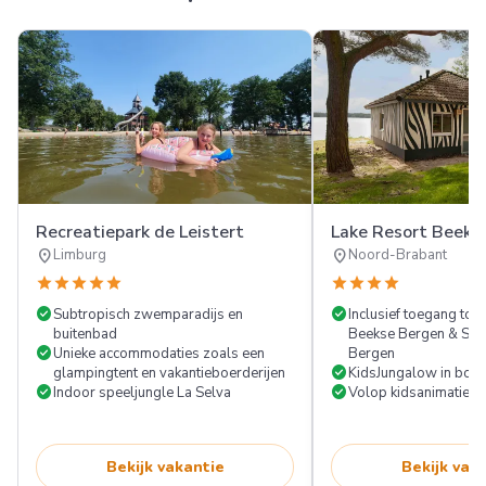
Recreatiepark de Leistert
Lake Resort Beeks
location_on
location_on
Limburg
Noord-Brabant
star
star
star
star
star
star
star
star
star
check_circle
check_circle
Subtropisch zwemparadijs en
Inclusief toegang tot 
buitenbad
Beekse Bergen & Spe
check_circle
Unieke accommodaties zoals een
Bergen
check_circle
glampingtent en vakantieboerderijen
KidsJungalow in bosr
check_circle
check_circle
Indoor speeljungle La Selva
Volop kidsanimatie in
Bekijk vakantie
Bekijk vak