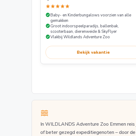
star
star
star
star
star
check_circle
Baby- en Kinderbungalows voorzien van alle
gemakken
check_circle
Groot indoorspeelparadijs, ballenbak,
scooterbaan, dierenweide & SkyFlyer
check_circle
Vlakbij Wildlands Adventure Zoo
Bekijk vakantie
In WILDLANDS Adventure Zoo Emmen reis je 
of beter gezegd expeditiegenoten – door de 