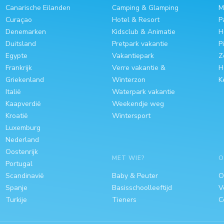
Canarische Eilanden
Camping & Glamping
M
Curaçao
Hotel & Resort
P
Denemarken
Kidsclub & Animatie
H
Duitsland
Pretpark vakantie
P
Egypte
Vakantiepark
Z
Frankrijk
Verre vakantie &
H
Griekenland
Winterzon
K
Italië
Waterpark vakantie
Kaapverdië
Weekendje weg
Kroatië
Wintersport
Luxemburg
Nederland
Oostenrijk
MET WIE?
O
Portugal
Scandinavië
Baby & Peuter
O
Spanje
Basisschoolleeftijd
V
Turkije
Tieners
C