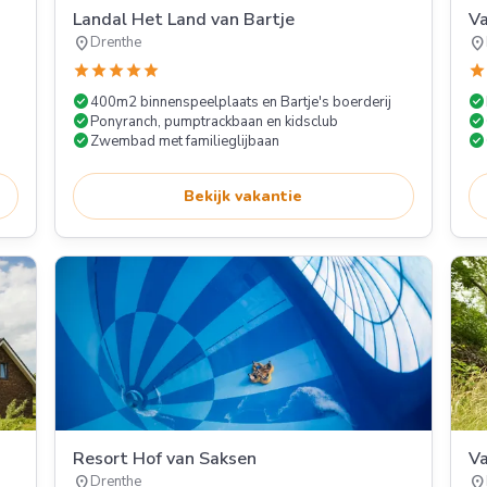
Landal Het Land van Bartje
V
location_on
location_on
Drenthe
star
star
star
star
star
star
check_circle
check_circle
400m2 binnenspeelplaats en Bartje's boerderij
check_circle
check_circle
Ponyranch, pumptrackbaan en kidsclub
check_circle
check_circle
Zwembad met familieglijbaan
Bekijk vakantie
Resort Hof van Saksen
Va
location_on
location_on
Drenthe