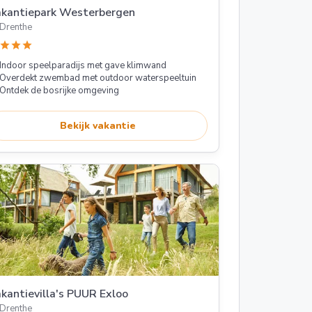
akantiepark Westerbergen
Drenthe
star
star
star
Indoor speelparadijs met gave klimwand
Overdekt zwembad met outdoor waterspeeltuin
Ontdek de bosrijke omgeving
Bekijk vakantie
kantievilla's PUUR Exloo
Drenthe