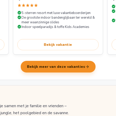
star
star
star
star
star
check_circle
check_circle
check_circle
5-sterren resort met luxe vakantieboerderijen
check_circle
De grootste indoor bandenglijbaan ter wereld &
check_circle
meer waanzinnige slides
check_circle
Indoor speelparadijs & toffe Kids Academies
Bekijk vakantie
arrow_forward
Bekijk meer van deze vakanties
samen met je familie en vrienden –
jungle, het poolgebied en de savanne.