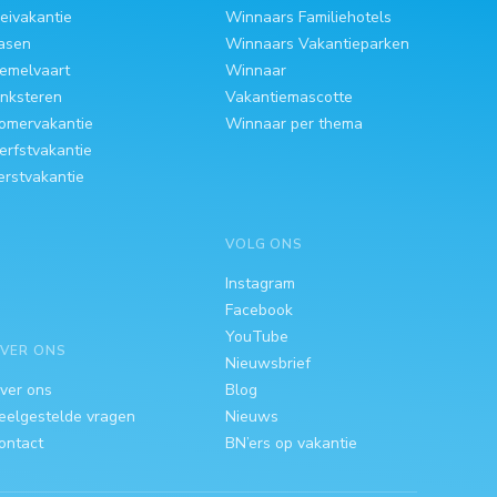
eivakantie
Winnaars Familiehotels
asen
Winnaars Vakantieparken
emelvaart
Winnaar
inksteren
Vakantiemascotte
omervakantie
Winnaar per thema
erfstvakantie
erstvakantie
VOLG ONS
Instagram
Facebook
YouTube
VER ONS
Nieuwsbrief
ver ons
Blog
eelgestelde vragen
Nieuws
ontact
BN’ers op vakantie