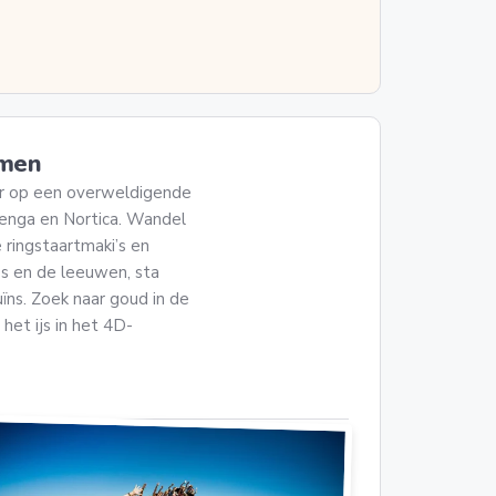
mmen
r op een overweldigende
enga en Nortica. Wandel
 ringstaartmaki’s en
a's en de leeuwen, sta
ïns. Zoek naar goud in de
et ijs in het 4D-