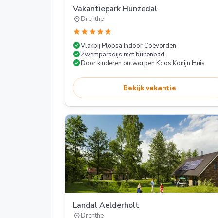
Vakantiepark Hunzedal
location_on
Drenthe
star
star
star
star
star
check_circle
Vlakbij Plopsa Indoor Coevorden
check_circle
Zwemparadijs met buitenbad
check_circle
Door kinderen ontworpen Koos Konijn Huis
Bekijk vakantie
Landal Aelderholt
location_on
Drenthe