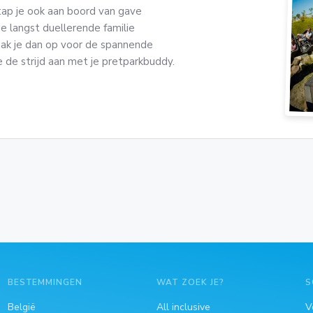
tap je ook aan boord van gave
 de langst duellerende familie
ak je dan op voor de spannende
de strijd aan met je pretparkbuddy.
?
BESTEMMINGEN
WAT ZOEK JE?
S
België
All inclusive
V