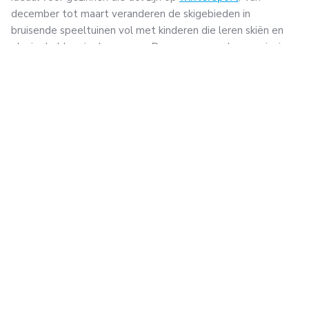
december tot maart veranderen de skigebieden in
bruisende speeltuinen vol met kinderen die leren skiën en
plezier hebben in de sneeuw. De zomermaanden, van juni
tot augustus, bieden een mild klimaat en zijn perfect voor
gezinswandelingen, fietstochten en avontuurlijke
activiteiten. Deze tijd van het jaar onthult de weelderige
groene landschappen en maakt het mogelijk om te
genieten van de vele buitenactiviteiten die Oostenrijk te
bieden heeft.