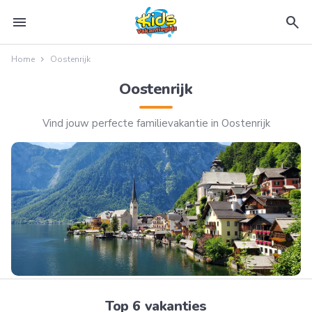
menu
search
Home
Oostenrijk
Oostenrijk
Vind jouw perfecte familievakantie in Oostenrijk
Top 6 vakanties