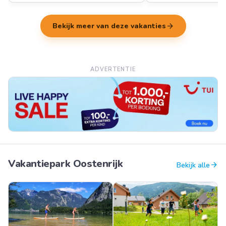
arrow_forward
Bekijk meer van deze vakanties
ADVERTENTIE
Vakantiepark Oostenrijk
arrow_forward
Bekijk alle