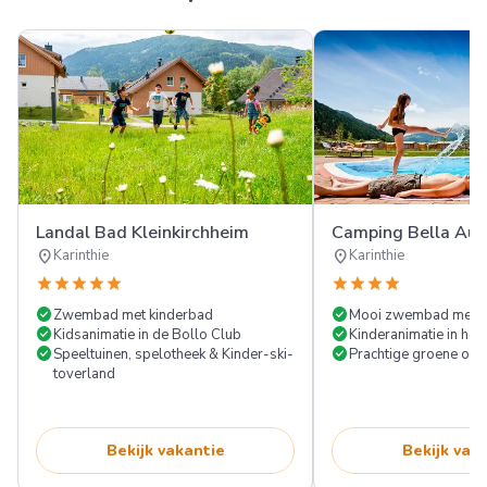
Landal Bad Kleinkirchheim
Camping Bella Aus
location_on
location_on
Karinthie
Karinthie
star
star
star
star
star
star
star
star
star
check_circle
check_circle
Zwembad met kinderbad
Mooi zwembad met ap
check_circle
check_circle
Kidsanimatie in de Bollo Club
Kinderanimatie in he
check_circle
check_circle
Speeltuinen, spelotheek & Kinder-ski-
Prachtige groene om
toverland
Bekijk vakantie
Bekijk vak