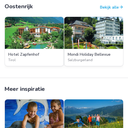
Oostenrijk
arrow_forward
Bekijk alle
Hotel Zapfenhof
Mondi Holiday Bellevue
Tirol
Salzburgerland
Meer inspiratie