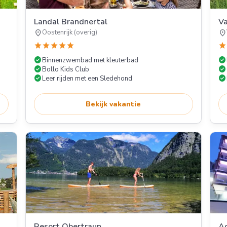
Landal Brandnertal
Va
location_on
location_on
Oostenrijk (overig)
star
star
star
star
star
star
check_circle
check_circle
Binnenzwembad met kleuterbad
check_circle
check_circle
Bollo Kids Club
check_circle
check_circle
Leer rijden met een Sledehond
Bekijk vakantie
Resort Obertraun
Ad