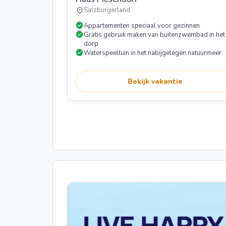
location_on
Salzburgerland
check_circle
Appartementen speciaal voor gezinnen
check_circle
Gratis gebruik maken van buitenzwembad in het
dorp
check_circle
Waterspeeltuin in het nabijgelegen natuurmeer
Bekijk vakantie