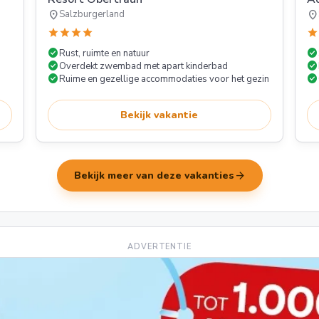
location_on
location_on
Salzburgerland
star
star
star
star
star
check_circle
check_circle
Rust, ruimte en natuur
check_circle
check_circle
Overdekt zwembad met apart kinderbad
check_circle
check_circle
Ruime en gezellige accommodaties voor het gezin
Bekijk vakantie
arrow_forward
Bekijk meer van deze vakanties
ADVERTENTIE