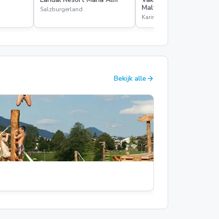
Maltschachersee
Salzburgerland
Karinthie
arrow_forward
Bekijk alle