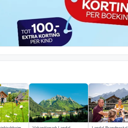
einkirchheim
Vakantiepark Landal
Landal Brandnertal