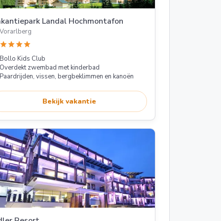
kantiepark Landal Hochmontafon
Vorarlberg
star
star
star
star
Bollo Kids Club
Overdekt zwembad met kinderbad
Paardrijden, vissen, bergbeklimmen en kanoën
Bekijk vakantie
ler Resort