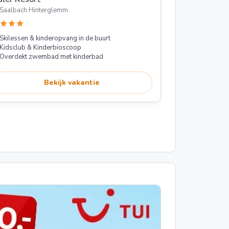
Saalbach Hinterglemm
star
star
star
Skilessen & kinderopvang in de buurt
Kidsclub & Kinderbioscoop
Overdekt zwembad met kinderbad
Bekijk vakantie