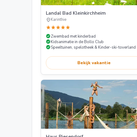
Landal Bad Kleinkirchheim
location_on
Karinthie
star
star
star
star
star
check_circle
Zwembad met kinderbad
check_circle
Kidsanimatie in de Bollo Club
check_circle
Speeltuinen, spelotheek & Kinder-ski-toverland
Bekijk vakantie
Haus Piesendorf