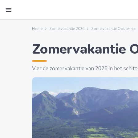
menu
Home
Zomervakantie 2026
Zomervakantie Oostenrijk
Zomervakantie O
Vier de zomervakantie van 2025 in het schit