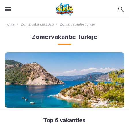
menu
search
Home
Zomervakantie 2026
Zomervakantie Turkije
Zomervakantie Turkije
Top 6 vakanties