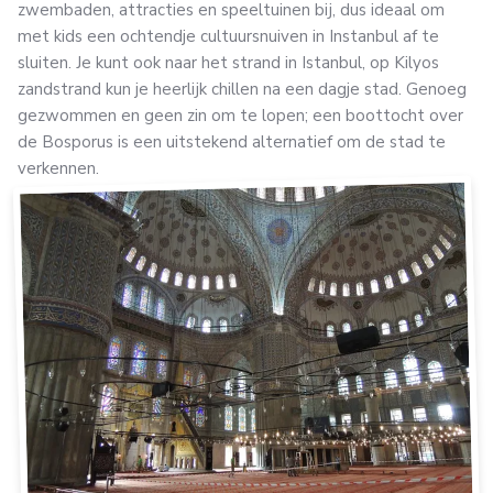
zwembaden, attracties en speeltuinen bij, dus ideaal om
met kids een ochtendje cultuursnuiven in Instanbul af te
sluiten. Je kunt ook naar het strand in Istanbul, op Kilyos
zandstrand kun je heerlijk chillen na een dagje stad. Genoeg
gezwommen en geen zin om te lopen; een boottocht over
de Bosporus is een uitstekend alternatief om de stad te
verkennen.