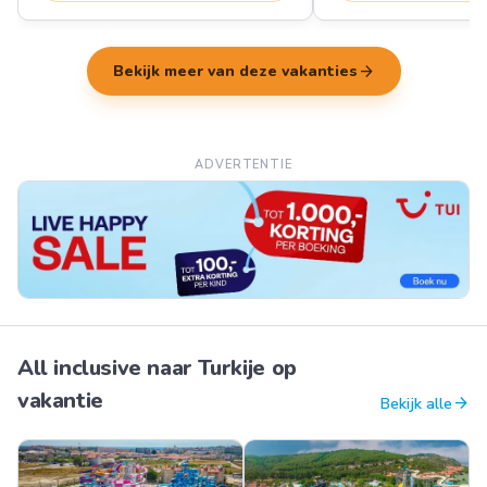
arrow_forward
Bekijk meer van deze vakanties
ADVERTENTIE
All inclusive naar Turkije op
vakantie
arrow_forward
Bekijk alle