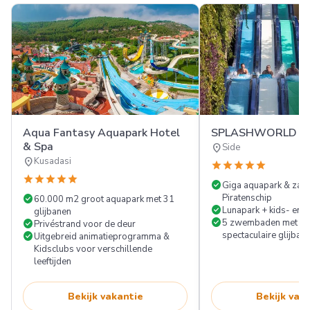
Aqua Fantasy Aquapark Hotel
SPLASHWORLD Ali
& Spa
location_on
Side
location_on
Kusadasi
star
star
star
star
star
star
star
star
star
star
check_circle
Giga aquapark & za
check_circle
Piratenschip
60.000 m2 groot aquapark met 31
check_circle
Lunapark + kids- en t
glijbanen
check_circle
check_circle
5 zwembaden met cra
Privéstrand voor de deur
check_circle
spectaculaire glijban
Uitgebreid animatieprogramma &
Kidsclubs voor verschillende
leeftijden
Bekijk vakantie
Bekijk vak