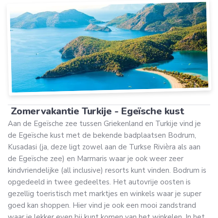
Zomervakantie Turkije - Egeïsche kust
Aan de Egeïsche zee tussen Griekenland en Turkije vind je
de Egeïsche kust met de bekende badplaatsen Bodrum,
Kusadasi (ja, deze ligt zowel aan de Turkse Rivièra als aan
de Egeïsche zee) en Marmaris waar je ook weer zeer
kindvriendelijke (all inclusive) resorts kunt vinden. Bodrum is
opgedeeld in twee gedeeltes. Het autovrije oosten is
gezellig toeristisch met marktjes en winkels waar je super
goed kan shoppen. Hier vind je ook een mooi zandstrand
waar je lekker even bij kunt komen van het winkelen. In het