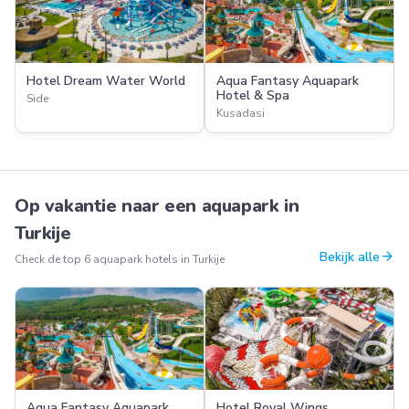
Hotel Dream Water World
Aqua Fantasy Aquapark
Hotel & Spa
Side
Kusadasi
Op vakantie naar een aquapark in
Turkije
arrow_forward
Bekijk alle
Check de top 6 aquapark hotels in Turkije
Aqua Fantasy Aquapark
Hotel Royal Wings