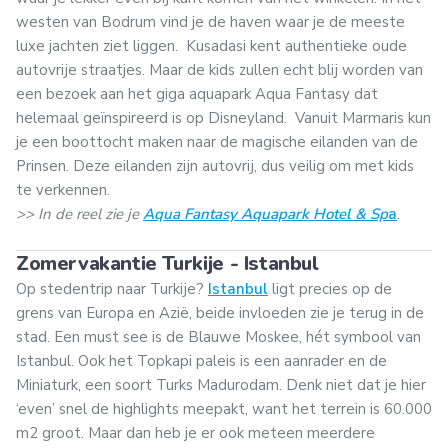
westen van Bodrum vind je de haven waar je de meeste
luxe jachten ziet liggen. Kusadasi kent authentieke oude
autovrije straatjes. Maar de kids zullen echt blij worden van
een bezoek aan het giga aquapark Aqua Fantasy dat
helemaal geïnspireerd is op Disneyland. Vanuit Marmaris kun
je een boottocht maken naar de magische eilanden van de
Prinsen. Deze eilanden zijn autovrij, dus veilig om met kids
te verkennen.
>> In de reel zie je
Aqua Fantasy Aquapark Hotel & Sp
a
.
Zomervakantie Turkije - Istanbul
Op stedentrip naar Turkije?
Istanbul
ligt precies op de
grens van Europa en Azië, beide invloeden zie je terug in de
stad. Een must see is de Blauwe Moskee, hét symbool van
Istanbul. Ook het Topkapi paleis is een aanrader en de
Miniaturk, een soort Turks Madurodam. Denk niet dat je hier
‘even’ snel de highlights meepakt, want het terrein is 60.000
m2 groot. Maar dan heb je er ook meteen meerdere