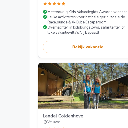
star
star
star
star
star
check_circle
Meervoudig Kids Vakantiegids Awards winnaar
check_circle
Leuke activiteiten voor het hele gezin, zoals de
Racelounge & X-Cube Escaperoom
check_circle
Overnachten in kidsbungalows, safaritenten of
luxe vakantievilla's? Jij bepaalt!
Bekijk vakantie
Landal Coldenhove
location_on
Veluwe