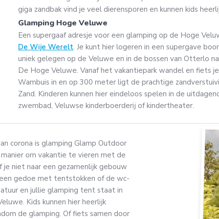
giga zandbak vind je veel dierensporen en kunnen kids heerli
Glamping Hoge Veluwe
Een supergaaf adresje voor een glamping op de Hoge Velu
De Wije Werelt
. Je kunt hier logeren in een supergave boo
uniek gelegen op de Veluwe en in de bossen van Otterlo na
De Hoge Veluwe. Vanaf het vakantiepark wandel en fiets je
Wambuis in en op 300 meter ligt de prachtige zandverstui
Zand. Kinderen kunnen hier eindeloos spelen in de uitdagen
zwembad, Veluwse kinderboerderij of kindertheater.
 van corona is glamping Glamp Outdoor
 manier om vakantie te vieren met de
f je niet naar een gezamenlijk gebouw
 Geen gedoe met tentstokken of de wc-
natuur en jullie glamping tent staat in
eluwe. Kids kunnen hier heerlijk
ndom de glamping. Of fiets samen door