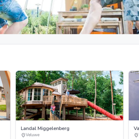
Landal Miggelenberg
Va
location_on
location_on
Veluwe