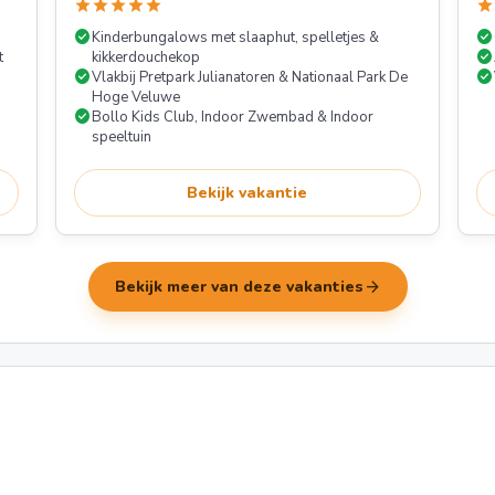
star
star
star
star
star
star
check_circle
check_circle
Kinderbungalows met slaaphut, spelletjes &
check_circle
t
kikkerdouchekop
check_circle
check_circle
Vlakbij Pretpark Julianatoren & Nationaal Park De
Hoge Veluwe
check_circle
Bollo Kids Club, Indoor Zwembad & Indoor
speeltuin
Bekijk vakantie
arrow_forward
Bekijk meer van deze vakanties