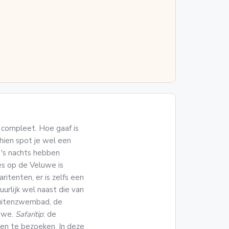
t compleet. Hoe gaaf is
chien spot je wel een
e 's nachts hebben
s op de Veluwe is
aritenten, er is zelfs een
uurlijk wel naast die van
 buitenzwembad, de
luwe.
Safaritip
: de
ren te bezoeken. In deze