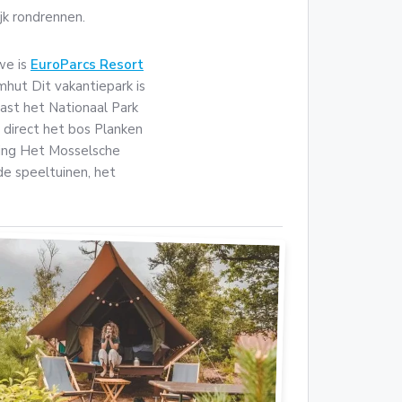
jk rondrennen.
we is
EuroParcs Resort
mhut Dit vakantiepark is
ast het Nationaal Park
 direct het bos Planken
ving Het Mosselsche
de speeltuinen, het