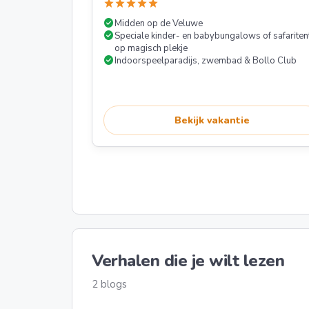
star
star
star
star
star
check_circle
Midden op de Veluwe
check_circle
Speciale kinder- en babybungalows of safariten
op magisch plekje
check_circle
Indoorspeelparadijs, zwembad & Bollo Club
Bekijk vakantie
Verhalen die je wilt lezen
2 blogs