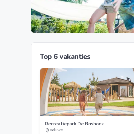
Top 6 vakanties
Recreatiepark De Boshoek
location_on
Veluwe