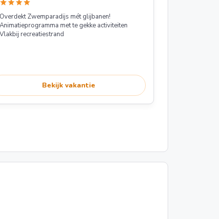
star
star
star
star
Overdekt Zwemparadijs mét glijbanen!
Animatieprogramma met te gekke activiteiten
Vlakbij recreatiestrand
Bekijk vakantie