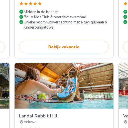
star
star
star
star
star
star
check_circle
check_circle
Midden in de bossen
check_circle
check_circle
Bollo KidsClub & overdekt zwembad
check_circle
check_circle
Unieke boomhutovernachting met eigen glijbaan &
Kinderbungalows
Bekijk vakantie
Landal Rabbit Hill
Va
location_on
location_on
Veluwe