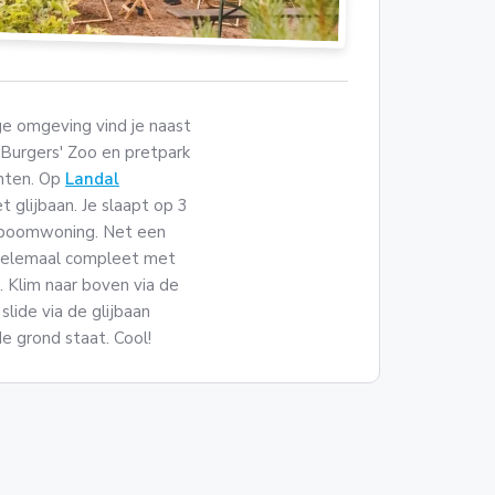
ge omgeving vind je naast
n Burgers' Zoo en pretpark
hten. Op
Landal
glijbaan. Je slaapt op 3
s boomwoning. Net een
 helemaal compleet met
 Klim naar boven via de
slide via de glijbaan
 grond staat. Cool!