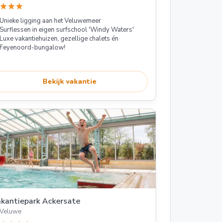
star
star
star
Unieke ligging aan het Veluwemeer
Surflessen in eigen surfschool 'Windy Waters'
Luxe vakantiehuizen, gezellige chalets én
Feyenoord-bungalow!
Bekijk vakantie
kantiepark Ackersate
Veluwe