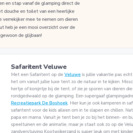
n en stap vanaf de glamping direct de
t douche en toilet van een heerlijke
e verrekijker mee te nemen om dieren
ut heb je een mooi overzicht over de
e gewoon de glijbaan!
Safaritent Veluwe
Met een Safaritent op de
Veluwe
is jullie vakantie pas ech
het om vanuit jullie luxe tent zo de natuur in te kijken. Miss
hertje of konijntje bij de tent, of zie je sporen van dieren di
rondgedwaald op de glamping. Een supergaaf glampingadre
Recreatiepark De Boshoek
. Hier kun je ook kamperen in saf
safaritent voor de kids alleen om in te slapen en chillen. Nat
papa en mama. Vanuit je tent ben je zo bij het binnen- en
speeltuinen en de animatie, maar je staat ook zo op de Ve
zandverstuiving Kootwijkerzand is super leuk om met kinde