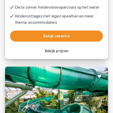
Deze zomer: hindernissenparcours op het water
Kindercottages met eigen speeltuin en meer
thema-accommodaties
Bekijk vakantie
Bekijk vakantie
Bekijk prijzen
Center Parcs Het Heijderbos