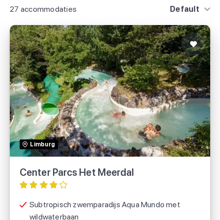
27 accommodaties
Default
Center Parcs Het Meerdal
TUI
Limburg
Center Parcs
Center Parcs Het Meerdal
Voordeeluitjes.nl
Subtropisch zwemparadijs Aqua Mundo met
wildwaterbaan