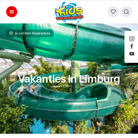
Je ziet
Het Heijderbos
Vakanties in Limburg