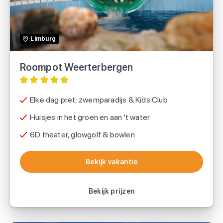
Landal
Limburg
Voordeeluitjes.nl
Roompot Weerterbergen
Elke dag pret: zwemparadijs & Kids Club
Huisjes in het groen en aan 't water
6D theater, glowgolf & bowlen
Bekijk vakantie
Bekijk vakantie
Bekijk prijzen