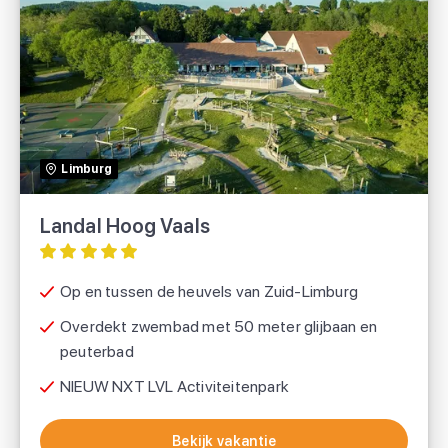
Landal Hoog Vaals
Landal
Limburg
Voordeeluitjes.nl
Landal Hoog Vaals
Op en tussen de heuvels van Zuid-Limburg
Overdekt zwembad met 50 meter glijbaan en
peuterbad
NIEUW NXT LVL Activiteitenpark
Bekijk vakantie