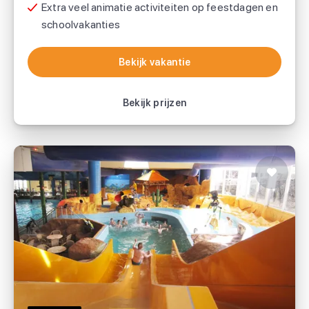
Extra veel animatie activiteiten op feestdagen en
schoolvakanties
Bekijk vakantie
Bekijk vakantie
Bekijk prijzen
Camping Gulperberg Panorama
Suncamp holidays