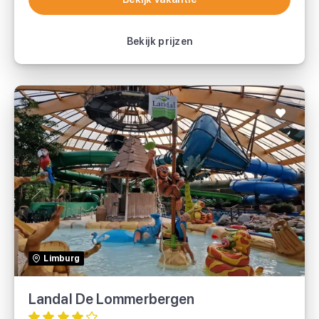
Bekijk vakantie
Bekijk prijzen
Landal De Lommerbergen
Landal
Limburg
Voordeeluitjes.nl
Landal De Lommerbergen