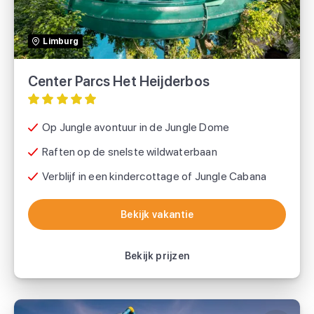
TUI
Limburg
Center Parcs
Center Parcs Het Heijderbos
Voordeeluitjes.nl
Op Jungle avontuur in de Jungle Dome
Raften op de snelste wildwaterbaan
Verblijf in een kindercottage of Jungle Cabana
Bekijk vakantie
Bekijk vakantie
Bekijk prijzen