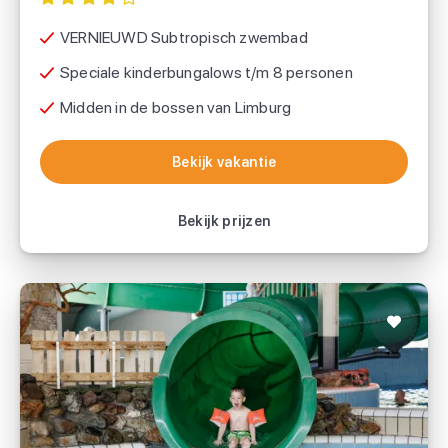
VERNIEUWD Subtropisch zwembad
Speciale kinderbungalows t/m 8 personen
Midden in de bossen van Limburg
Bekijk vakantie
Bekijk vakantie
Bekijk prijzen
Roompot Weerterbergen