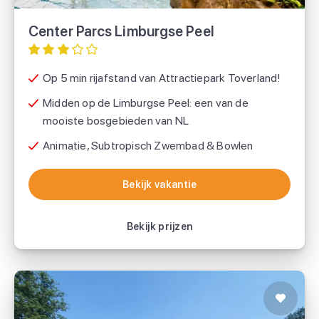
Center Parcs
Center Parcs Limburgse Peel
Voordeeluitjes.nl
Op 5 min rijafstand van Attractiepark Toverland!
Midden op de Limburgse Peel: een van de
mooiste bosgebieden van NL
Animatie, Subtropisch Zwembad & Bowlen
Bekijk vakantie
Bekijk vakantie
Bekijk prijzen