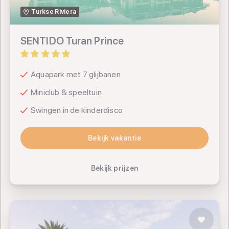
Turkse Riviera
SENTIDO Turan Prince
Aquapark met 7 glijbanen
Miniclub & speeltuin
Swingen in de kinderdisco
Bekijk vakantie
Bekijk vakantie
Bekijk prijzen