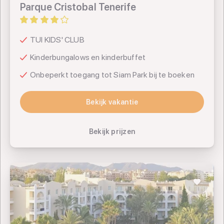
Parque Cristobal Tenerife
TUI KIDS' CLUB
Kinderbungalows en kinderbuffet
Onbeperkt toegang tot Siam Park bij te boeken
Bekijk vakantie
Bekijk vakantie
Bekijk prijzen
Aparthotel Protur Safari Park