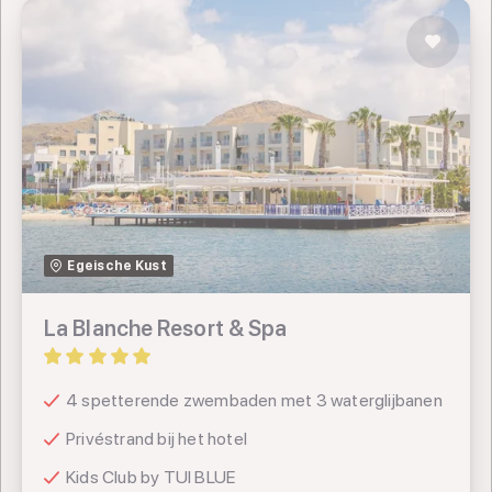
La Blanche Resort & Spa
TUI
Egeische Kust
Sunweb
La Blanche Resort & Spa
Prettig Reizen
4 spetterende zwembaden met 3 waterglijbanen
Privéstrand bij het hotel
Kids Club by TUI BLUE