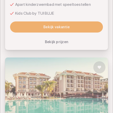
Apart kinderzwembad met speeltoestellen
Kids Club by TUI BLUE
Bekijk vakantie
Bekijk vakantie
Bekijk prijzen
SENTIDO Turan Prince
TUI