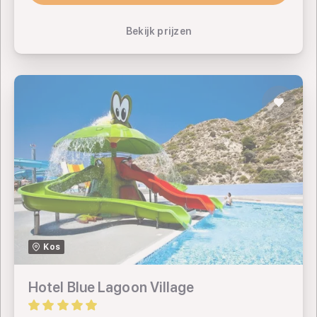
Bekijk vakantie
Bekijk prijzen
Hotel Blue Lagoon Village
TUI
Kos
SUNtip
Hotel Blue Lagoon Village