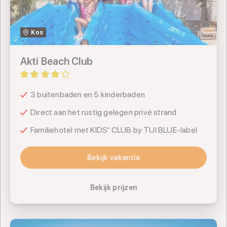
TUI
Kos
SUNtip
Akti Beach Club
3 buitenbaden en 5 kinderbaden
Direct aan het rustig gelegen privé strand
Familiehotel met KIDS’ CLUB by TUI BLUE-label
Bekijk vakantie
Bekijk vakantie
Bekijk prijzen