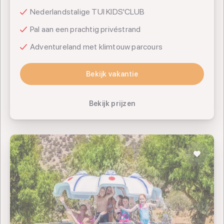
Nederlandstalige TUI KIDS'CLUB
Pal aan een prachtig privéstrand
Adventureland met klimtouw parcours
Bekijk vakantie
Bekijk vakantie
Bekijk prijzen
Akti Beach Club