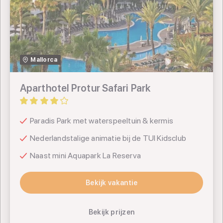
TUI
Mallorca
SUNtip
Aparthotel Protur Safari Park
Paradis Park met waterspeeltuin & kermis
Nederlandstalige animatie bij de TUI Kidsclub
Naast mini Aquapark La Reserva
Bekijk vakantie
Bekijk vakantie
Bekijk prijzen