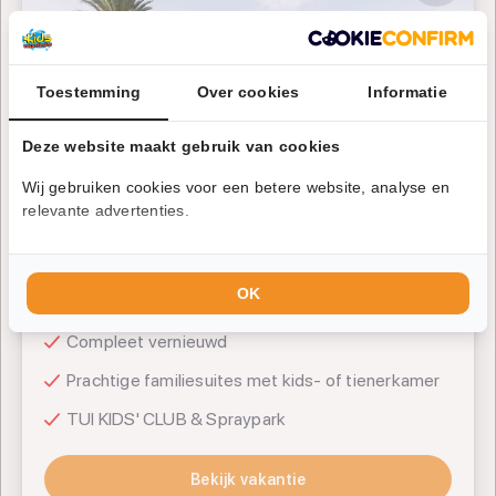
HD Parque Cristobal Gran Canaria
Toestemming
Over cookies
Informatie
Deze website maakt gebruik van cookies
TUI
Wij gebruiken cookies voor een betere website, analyse en
Gran Canaria
relevante advertenties.
TUI Deutschland
HD Parque Cristobal Gran Canaria
OK
Compleet vernieuwd
Prachtige familiesuites met kids- of tienerkamer
TUI KIDS' CLUB & Spraypark
Bekijk vakantie