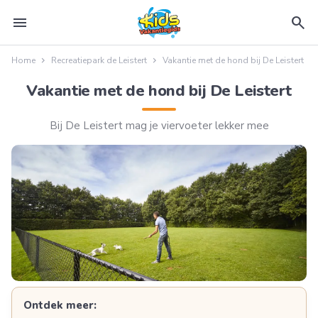
menu
search
Home
Recreatiepark de Leistert
Vakantie met de hond bij De Leistert
Vakantie met de hond bij De Leistert
Bij De Leistert mag je viervoeter lekker mee
Ontdek meer: