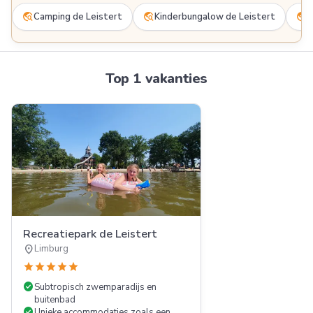
travel_explore
travel_explore
travel_explore
Camping de Leistert
Kinderbungalow de Leistert
D
Top 1 vakanties
Recreatiepark de Leistert
location_on
Limburg
star
star
star
star
star
check_circle
Subtropisch zwemparadijs en
buitenbad
check_circle
Unieke accommodaties zoals een