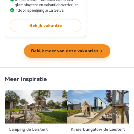
glampingtent en vakantieboerderijen
check_circle
Indoor speeljungle La Selva
Bekijk vakantie
arrow_forward
Bekijk meer van deze vakanties
Meer inspiratie
Camping de Leistert
Kinderbungalow de Leistert